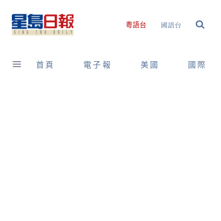
Skip
to
國語台
粵語台
content
首頁
電子報
美國
國際