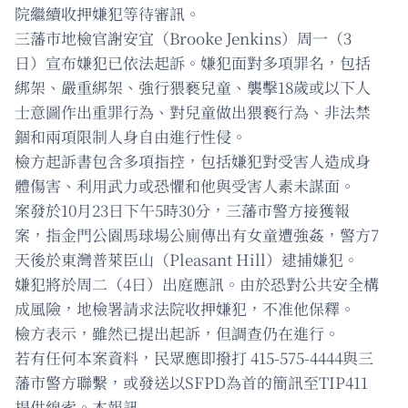
院繼續收押嫌犯等待審訊。
三藩市地檢官謝安宜（Brooke Jenkins）周一（3
日）宣布嫌犯已依法起訴。嫌犯面對多項罪名，包括
綁架、嚴重綁架、強行猥褻兒童、襲擊18歲或以下人
士意圖作出重罪行為、對兒童做出猥褻行為、非法禁
錮和兩項限制人身自由進行性侵。
檢方起訴書包含多項指控，包括嫌犯對受害人造成身
體傷害、利用武力或恐懼和他與受害人素未謀面。
案發於10月23日下午5時30分，三藩市警方接獲報
案，指金門公園馬球場公廁傳出有女童遭強姦，警方7
天後於東灣普萊臣山（Pleasant Hill）逮捕嫌犯。
嫌犯將於周二（4日）出庭應訊。由於恐對公共安全構
成風險，地檢署請求法院收押嫌犯，不准他保釋。
檢方表示，雖然已提出起訴，但調查仍在進行。
若有任何本案資料，民眾應即撥打 415-575-4444與三
藩市警方聯繫，或發送以SFPD為首的簡訊至TIP411
提供線索。本報訊