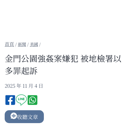
/
新聞
/
美國
/
金門公園強姦案嫌犯 被地檢署以
多罪起訴
2025 年 11 月 4 日
收聽文章