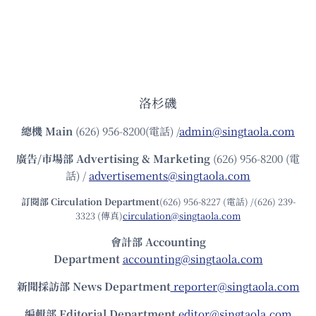
洛杉磯
總機
Main
(626) 956-8200(電話) /
admin@singtaola.com
廣告/市場部
Advertising & Marketing
(626) 956-8200 (電
話) /
advertisements@singtaola.com
訂閱部 Circulation Department
(626) 956-8227 (電話) /(626) 239-
3323 (傳真)
circulation@singtaola.com
會計部 Accounting
Department
accounting@singtaola.com
新聞採訪部 News Department
reporter@singtaola.com
編輯部 Editorial Department
editor@singtaola.com