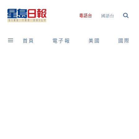
Skip
to
國語台
粵語台
content
首頁
電子報
美國
國際