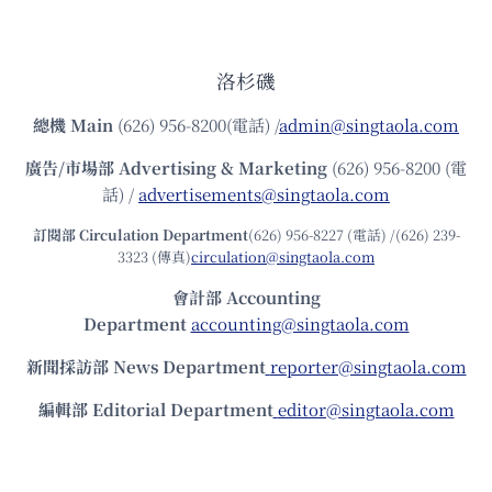
洛杉磯
總機
Main
(626) 956-8200(電話) /
admin@singtaola.com
廣告/市場部
Advertising & Marketing
(626) 956-8200 (電
話) /
advertisements@singtaola.com
訂閱部 Circulation Department
(626) 956-8227 (電話) /(626) 239-
3323 (傳真)
circulation@singtaola.com
會計部 Accounting
Department
accounting@singtaola.com
新聞採訪部 News Department
reporter@singtaola.com
編輯部 Editorial Department
editor@singtaola.com