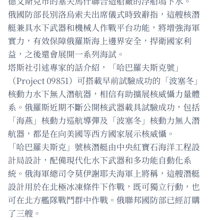
德文斯克市的塞夫馬什聯合造船廠的浮船塢下水。
俄國防部長別洛烏索夫出席儀式時致辭指，這艘核潛
艇兼具水下武器和機械人作戰平台功能，將增強海軍
實力，有效保障俄羅斯海上邊界安全，捍衛國家利
益，之後還會展開一系列海試。
塔斯社引述專家的話介紹，「哈巴羅夫斯克號」
（Project 09851）可搭載早前試驗成功的「波塞冬」
核動力水下無人潛航器，相信有助擴展核威懾力量體
系。俄羅斯近期不斷公開核武器載具試驗成功，包括
「海燕」核動力巡航導彈及「波塞冬」核動力無人潛
航器，都是在向美國等西方國家展示核威懾。
「哈巴羅夫斯克」號核潛艇由中央紅寶石海洋工程設
計局設計，配備現代化水下武器和多功能自動化系
統。俄海軍總司令莫伊謝耶夫海軍上將稱，這艘潛艇
設計用於在北極冰凍條件下作戰，既可獨立行動，也
可在北方艦隊戰鬥群中作戰。俄聯邦國防部已經訂購
了三艘。