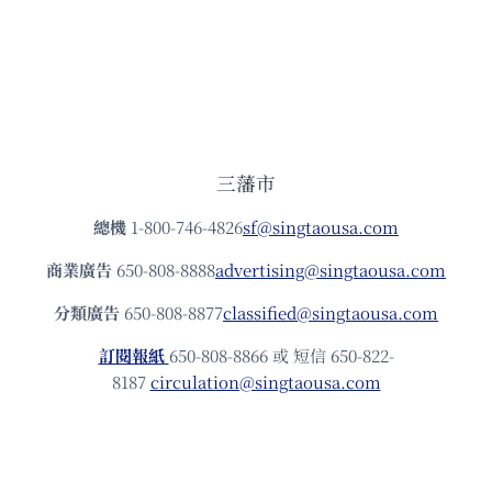
三藩市
總機
1-800-746-4826
sf@singtaousa.com
商業廣告
650-808-8888
advertising@singtaousa.com
分類廣告
650-808-8877
classified@singtaousa.com
訂閱報紙
650-808-8866 或 短信 650-822-
8187
circulation@singtaousa.com