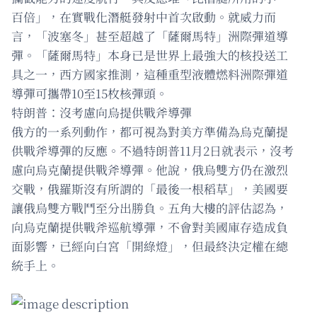
百倍」，在實戰化潛艇發射中首次啟動。就威力而
言，「波塞冬」甚至超越了「薩爾馬特」洲際彈道導
彈。「薩爾馬特」本身已是世界上最強大的核投送工
具之一，西方國家推測，這種重型液體燃料洲際彈道
導彈可攜帶10至15枚核彈頭。
特朗普：沒考慮向烏提供戰斧導彈
俄方的一系列動作，都可視為對美方準備為烏克蘭提
供戰斧導彈的反應。不過特朗普11月2日就表示，沒考
慮向烏克蘭提供戰斧導彈。他說，俄烏雙方仍在激烈
交戰，俄羅斯沒有所謂的「最後一根稻草」，美國要
讓俄烏雙方戰鬥至分出勝負。五角大樓的評估認為，
向烏克蘭提供戰斧巡航導彈，不會對美國庫存造成負
面影響，已經向白宮「開綠燈」，但最終決定權在總
統手上。