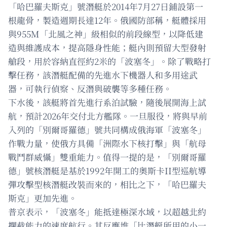
「哈巴羅夫斯克」號潛艇於2014年7月27日鋪設第一
根龍骨，製造週期長達12年。俄國防部稱，艇體採用
與955M「北風之神」級相似的前段線型，以降低建
造與維護成本，提高隱身性能；艇內則預留大型發射
艙段，用於容納直徑約2米的「波塞冬」。除了戰略打
擊任務，該潛艇配備的先進水下機器人和多用途武
器，可執行偵察、反潛與破襲等多種任務。
下水後，該艇將首先進行系泊試驗，隨後展開海上試
航，預計2026年交付北方艦隊。一旦服役，將與早前
入列的「別爾哥羅德」號共同構成俄海軍「波塞冬」
作戰力量，使俄方具備「洲際水下核打擊」與「航母
戰鬥群威懾」雙重能力。值得一提的是，「別爾哥羅
德」號核潛艇是基於1992年開工的奧斯卡II型巡航導
彈攻擊型核潛艇改裝而來的，相比之下，「哈巴羅夫
斯克」更加先進。
普京表示，「波塞冬」能抵達極深水域，以超越北約
攔截能力的速度航行。其反應堆「比潛艇所用的小一