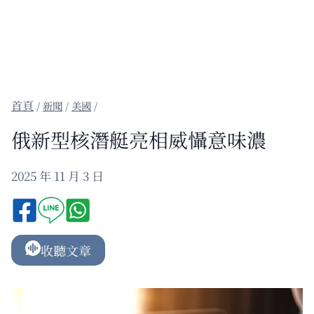
/
新聞
/
美國
/
俄新型核潛艇亮相威懾意味濃
2025 年 11 月 3 日
收聽文章