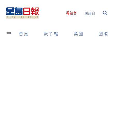
Skip
to
國語台
粵語台
content
首頁
電子報
美國
國際