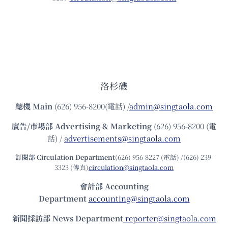
洛杉磯
總機
Main
(626) 956-8200(電話) /
admin@singtaola.com
廣告/市場部
Advertising & Marketing
(626) 956-8200 (電
話) /
advertisements@singtaola.com
訂閱部 Circulation Department
(626) 956-8227 (電話) /(626) 239-
3323 (傳真)
circulation@singtaola.com
會計部 Accounting
Department
accounting@singtaola.com
新聞採訪部 News Department
reporter@singtaola.com