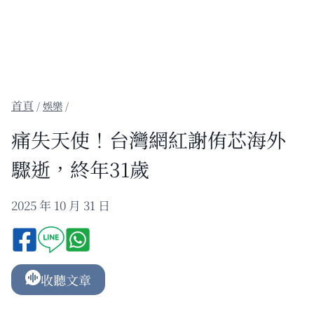
/
娛樂
/
痛失天使！台灣網紅謝侑芯海外
驟逝，終年31歲
2025 年 10 月 31 日
收聽文章