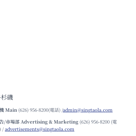
洛杉磯
機
Main
(626) 956-8200(電話) /
admin@singtaola.com
告/市場部
Advertising & Marketing
(626) 956-8200 (電
 /
advertisements@singtaola.com