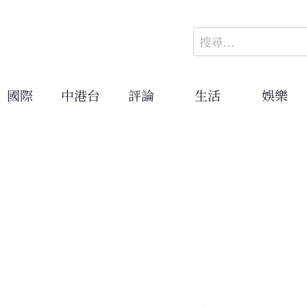
搜
尋
關
鍵
國際
中港台
評論
生活
娛樂
字: