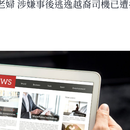
老婦 涉嫌事後逃逸越裔司機已遭