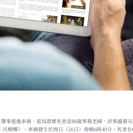
酒駕及肇事逃逸車禍，當局證實死者是88歲華裔老婦，涉事越裔
呂柳嬋）。車禍發生於周日（26日）傍晚6時40分，死者在Ocean