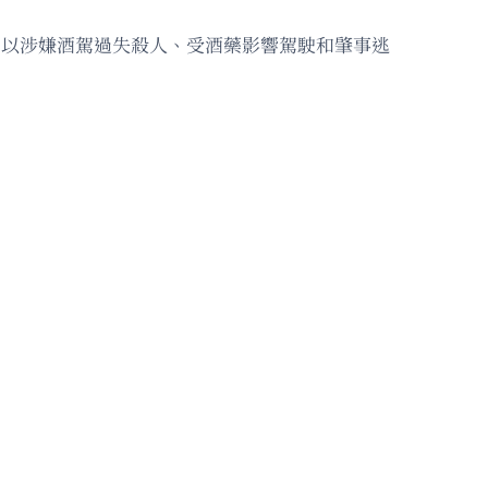
查，以涉嫌酒駕過失殺人、受酒藥影響駕駛和肇事逃