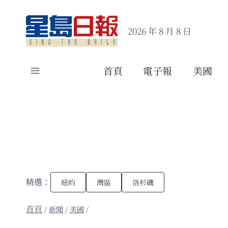
Skip
to
2026 年 8 月 8 日
content
首頁
電子報
美國
精選：
紐約
灣區
洛杉磯
/
新聞
/
美國
/