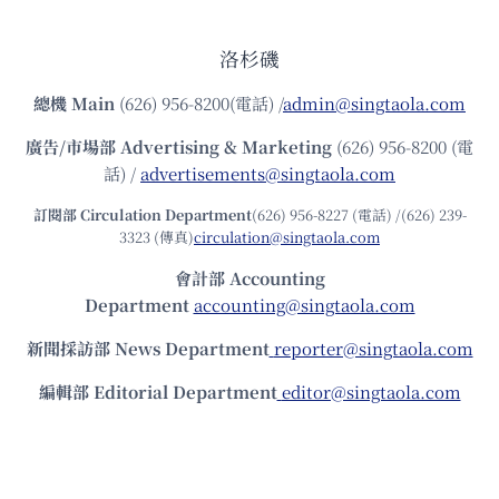
洛杉磯
總機
Main
(626) 956-8200(電話) /
admin@singtaola.com
廣告/市場部
Advertising & Marketing
(626) 956-8200 (電
話) /
advertisements@singtaola.com
訂閱部 Circulation Department
(626) 956-8227 (電話) /(626) 239-
3323 (傳真)
circulation@singtaola.com
會計部 Accounting
Department
accounting@singtaola.com
新聞採訪部 News Department
reporter@singtaola.com
編輯部 Editorial Department
editor@singtaola.com