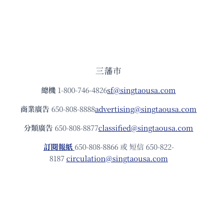
三藩市
總機
1-800-746-4826
sf@singtaousa.com
商業廣告
650-808-8888
advertising@singtaousa.com
分類廣告
650-808-8877
classified@singtaousa.com
訂閱報紙
650-808-8866 或 短信 650-822-
8187
circulation@singtaousa.com