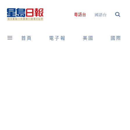
Skip
to
國語台
粵語台
content
首頁
電子報
美國
國際