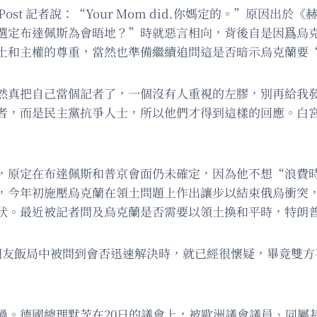
st 記者說：“Your Mom did.你媽定的。”原因出
選定布達佩斯為會晤地？”時就惡言相向，背後自是因爲烏克
土和主權的尊重，當然也準備繼續追問這是否暗示烏克蘭要
然真把自己當個記者了，一個沒有人重視的左膠，別再給我
者，而是民主黨抗爭人士，所以他們才得到這樣的回應。白
稱，原定在布達佩斯和普京會面仍未確定，因為他不想“浪費
，今年初施壓烏克蘭在領土問題上作出讓步以結束俄烏衝突
狀。最近被記者問及烏克蘭是否需要以領土換和平時，特朗
朋友飯局中被問到會否迅速解決時，就已經很懷疑，畢竟雙方
過。德國總理默茨在20日的議會上，被歐洲議會議員、同屬