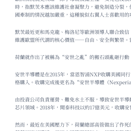
時，指默茨本應該維護社會凝聚力，避免制造分裂，
國牽制的情況越加嚴重，這種貌似右翼人士喜歡用的
默茨最近更和馬克龍、梅洛尼等歐洲領導人聯合致信
維護歐盟所代謂的核心價值——自由、安全與繁榮。
荷蘭就作出了被稱為“安世之亂”的搬石頭亂砸行動
安世半導體是在2015年，當恩智浦NXP收購美國同行 
格購入。收購完成後更名為“安世半導體（Nexperi
由投資公司負責運營、難免水土不服，導致安世半導
芯片領域。2018年，聞泰科技以約17億美元，收
然而，最近在美國壓力下，荷蘭總部高管做出了作死