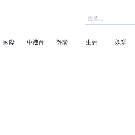
搜
尋
關
鍵
國際
中港台
評論
生活
娛樂
字: