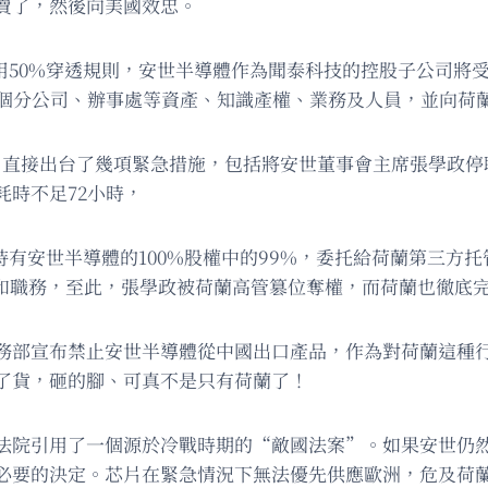
賣了，然後向美國效忠。
單適用50%穿透規則，安世半導體作為聞泰科技的控股子公司
0個分公司、辦事處等資產、知識產權、業務及人員，並向荷
下，直接出台了幾項緊急措施，包括將安世董事會主席張學政
時不足72小時，
技持有安世半導體的100%股權中的99%，委托給荷蘭第三方
權和職務，至此，張學政被荷蘭高管篡位奪權，而荷蘭也徹底
務部宣布禁止安世半導體從中國出口產品，作為對荷蘭這種
了貨，砸的腳、可真不是只有荷蘭了！
法院引用了一個源於冷戰時期的“敵國法案”。如果安世仍
必要的決定。芯片在緊急情況下無法優先供應歐洲，危及荷