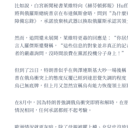
比如說，白宮新聞秘書萊維特向《赫芬頓郵報》HuffPo
將與俄羅斯總統普京在布達佩斯會晤，問到“為什麼
障備忘錄》，承諾放棄核武器以換取俄羅斯承認其領
然而，追問還未展開，萊維特更毒的回應是：“你居
言人羅傑斯還聲稱，“這些信息的對象並非真正的記
者的嚴肅詢問，沒時間浪費在黨派投機分子身上！”
但到了21日，特朗普似乎在與澤連斯基大吵一場後
普在俄烏衝突上的態度反覆已經到達思覺失調的程度
烏已無底牌，但上月又忽然宣稱烏有能力恢復領土原
在8月中，因為特朗普強調俄烏衝突即將和解時，在
情況相同，任何承諾都經不起考驗。
歐洲情況就更灰暗，除了母親被擺上檯、女兒也沒放