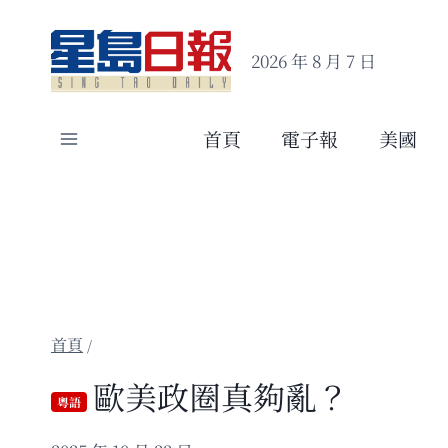
Skip
to
2026 年 8 月 7 日
content
首頁
電子報
美國
/
歐美政圈真夠亂？
粵語