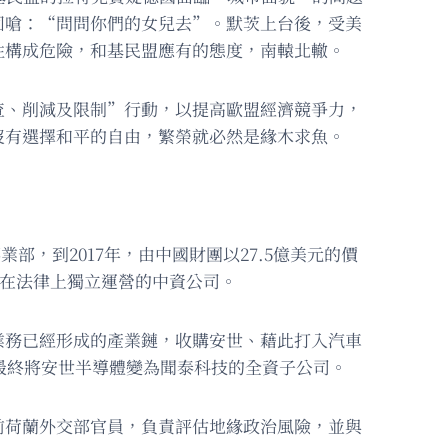
回嗆：“問問你們的女兒去”。默茨上台後，受美
性構成危險，和基民盟應有的態度，南轅北轍。
查、削減及限制”行動，以提高歐盟經濟競爭力，
沒有選擇和平的自由，繁榮就必然是緣木求魚。
業部，到2017年，由中國財團以27.5億美元的價
一家在法律上獨立運營的中資公司。
業務已經形成的產業鏈，收購安世、藉此打入汽車
，最終將安世半導體變為聞泰科技的全資子公司。
前荷蘭外交部官員，負責評估地緣政治風險，並與