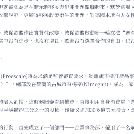
但就被認為是在暗示將移民與犯罪問題關聯起來。默茨當場
攻擊說辭，更顯得移民政策衍生的問題，對德國本地白人女
，敦促歐盟作出實質性改變，敦促歐盟啟動新一輪立法“審
當中沒有進步，也沒有增長，歐洲沒有選擇合作的自由，也
。
(Freescale)時為求滿足監管審查要求，剝離旗下標准產品事
a）”，總部設在荷蘭的古城市奈梅亨(Nimegan)，成為
體陷入虧損，這時候聞泰看到機會，直接利用自身消費電子
購安世半導體約三分之一的股權，後續又追加30多億美元投資
的行動，首先成立了一個部門——企業事務部，僱用了一名