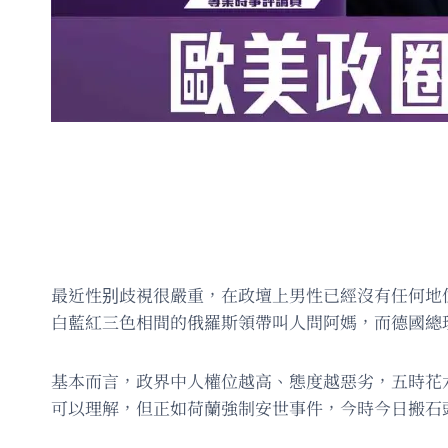
最近性别歧視很嚴重，在政壇上男性已經沒有任何地
白藍紅三色相間的俄羅斯領帶叫人問阿媽，而德國總
基本而言，政界中人權位越高、態度越惡劣，五時花
可以理解，但正如荷蘭強制安世事件，今時今日搬石