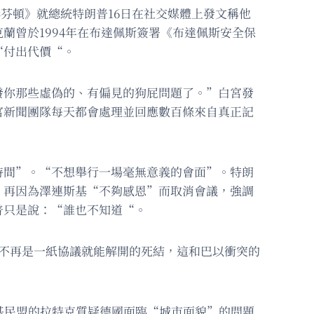
於《赫芬頓》就總統特朗普16日在社交媒體上發文稱他
蘭曾於1994年在布達佩斯簽署《布達佩斯安全保
“付出代價“。
發你那些虛偽的、有偏見的狗屁問題了。”白宮發
宮新聞團隊每天都會處理並回應數百條來自真正記
時間”。“不想舉行一場毫無意義的會面”。特朗
，再因為澤連斯基“不夠感恩”而取消會議，強調
普只是說：“誰也不知道“。
不再是一紙協議就能解開的死結，這和巴以衝突的
基民盟的拉特克質疑德國面臨“城市面貌”的問題