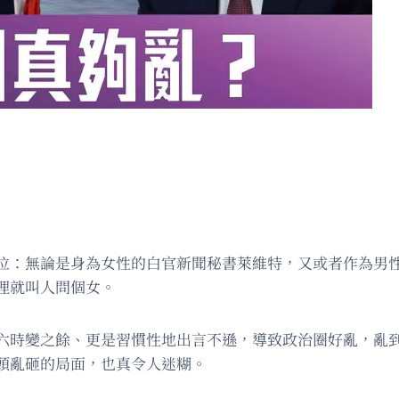
位：無論是身為女性的白官新聞秘書萊維特，又或者作為男
理就叫人問個女。
六時變之餘、更是習慣性地出言不遜，導致政治圈好亂，亂
頭亂砸的局面，也真令人迷糊。