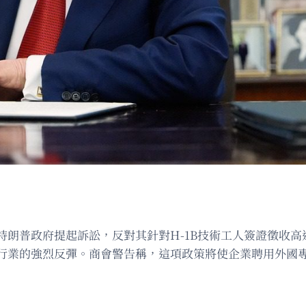
）已正式對特朗普政府提起訴訟，反對其針對H-1B技術工人簽證
行業的強烈反彈。商會警告稱，這項政策將使企業聘用外國