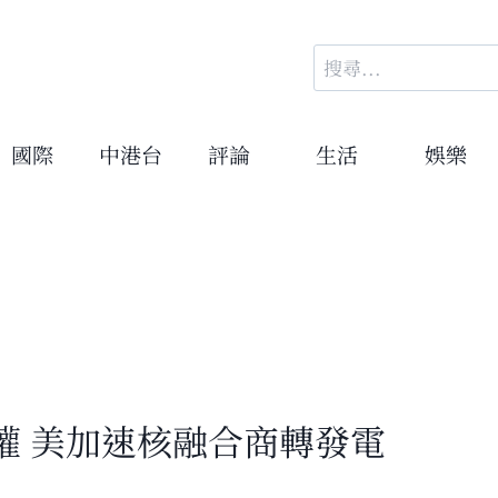
搜
尋
關
鍵
國際
中港台
評論
生活
娛樂
字:
權 美加速核融合商轉發電