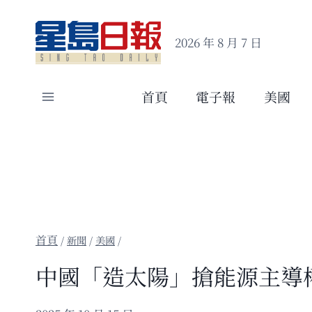
Skip
to
2026 年 8 月 7 日
content
首頁
電子報
美國
/
新聞
/
美國
/
中國「造太陽」搶能源主導