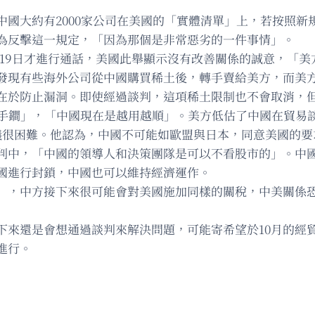
中國大約有2000家公司在美國的「實體清單」上，若按照新
為反擊這一規定，「因為那個是非常惡劣的一件事情」。
月19日才進行通話，美國此舉顯示沒有改善關係的誠意，「
發現有些海外公司從中國購買稀土後，轉手賣給美方，而美
在於防止漏洞。即使經過談判，這項稀土限制也不會取消，
殺手鐧」，「中國現在是越用越順」。美方低估了中國在貿易
議很困難。他認為，中國不可能如歐盟與日本，同意美國的要
判中，「中國的領導人和決策團隊是可以不看股市的」。中
國進行封鎖，中國也可以維持經濟運作。
」，中方接下來很可能會對美國施加同樣的關稅，中美關係
來還是會想通過談判來解決問題，可能寄希望於10月的經貿
進行。