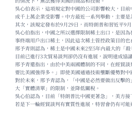
的情況下，無法獲得美國的商品和技術。
吳心伯表示，這項規定對中國的公司影響較大，目前
成千上萬企業受影響。中方最近一系列舉動，主要是
其次，該規定發布於9月29日，而特朗普和習近平9
吳心伯指出，中國之所以選擇限制稀土出口，是因為
事終端用戶出口稀土，因此這次稀土管控政策目的也
邢予青則認為，稀土是中國未來2至5年內最大的「
目前已進行3次貿易談判卻仍沒有進展，說明達成協
邢予青還指出，由於中美兩國體制的不同，在經貿談
要比美國強得多。」即使美國通過技術壟斷優勢對中
對於未來，邢予青認為，「中國是必然要做出反擊的
大「實體清單」的限制，並降低關稅。
吳心伯認為，目前「特朗普比中國更著急」，美方接下
若是下一輪經貿談判有實質性進展，特習會仍有可能