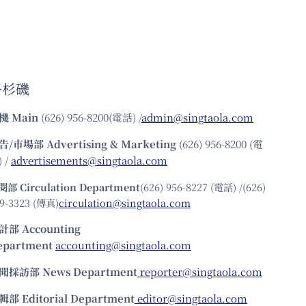
洛杉磯
機
Main
(626) 956-8200(電話) /
admin@singtaola.com
告/市場部
Advertising & Marketing
(626) 956-8200 (電
 /
advertisements@singtaola.com
閱部 Circulation Department
(626) 956-8227 (電話) /(626)
9-3323 (傳真)
circulation@singtaola.com
計部 Accounting
epartment
accounting@singtaola.com
聞採訪部 News Department
reporter@singtaola.com
輯部 Editorial Department
editor@singtaola.com