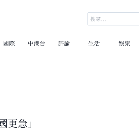
搜
尋
關
鍵
國際
中港台
評論
生活
娛樂
字:
中國更急」