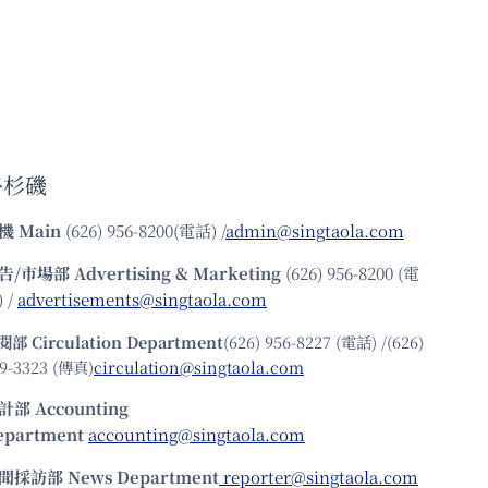
洛杉磯
機
Main
(626) 956-8200(電話) /
admin@singtaola.com
告/市場部
Advertising & Marketing
(626) 956-8200 (電
 /
advertisements@singtaola.com
閱部 Circulation Department
(626) 956-8227 (電話) /(626)
9-3323 (傳真)
circulation@singtaola.com
計部 Accounting
epartment
accounting@singtaola.com
聞採訪部 News Department
reporter@singtaola.com