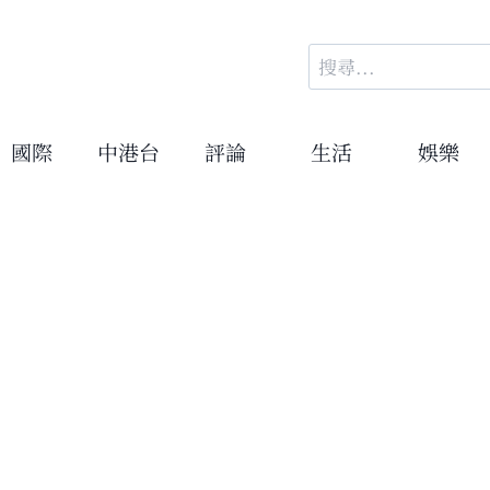
搜
尋
關
鍵
國際
中港台
評論
生活
娛樂
字: