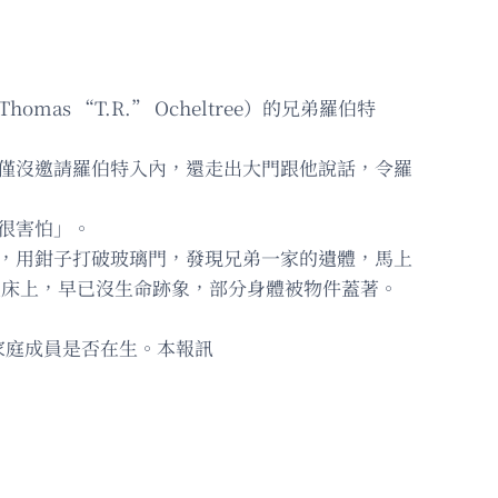
 “T.R.” Ocheltree）的兄弟羅伯特
子不僅沒邀請羅伯特入內，還走出大門跟他說話，令羅
很害怕」。
，用鉗子打破玻璃門，發現兄弟一家的遺體，馬上
各自在床上，早已沒生命跡象，部分身體被物件蓋著。
家庭成員是否在生。本報訊