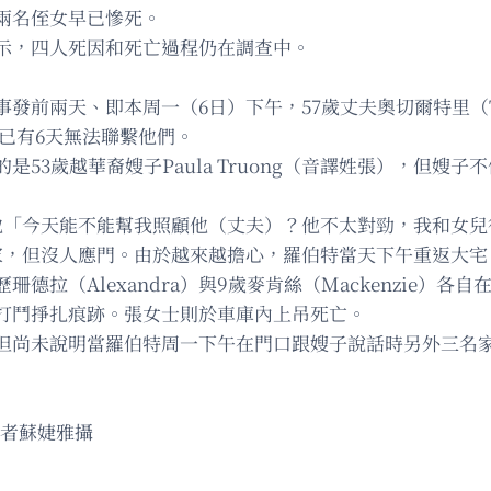
兩名侄女早已慘死。
示，四人死因和死亡過程仍在調查中。
天、即本周一（6日）下午，57歲丈夫奧切爾特里（Thomas
透露已有6天無法聯繫他們。
53歲越華裔嫂子Paula Truong（音譯姓張），但嫂
他「今天能不能幫我照顧他（丈夫）？他不太對勁，我和女兒
家，但沒人應門。由於越來越擔心，羅伯特當天下午重返大宅
德拉（Alexandra）與9歲麥肯絲（Mackenzie）
打鬥掙扎痕跡。張女士則於車庫內上吊死亡。
但尚未說明當羅伯特周一下午在門口跟嫂子說話時另外三名
記者蘇婕雅攝