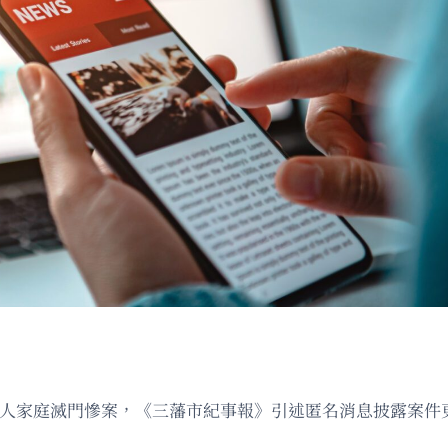
ds的大宅四人家庭滅門慘案，《三藩市紀事報》引述匿名消息披露