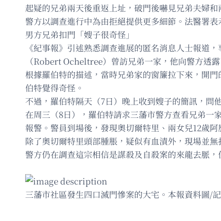
起疑的兄弟兩天後重返上址，破門後嚇見兄弟夫婦和
警方以調查進行中為由拒絕提供更多細節。法醫署表
男方兄弟扣門「嫂子很奇怪」
《紀事報》引述熟悉調查進展的匿名消息人士報道，事發前兩
（Robert Ocheltree）曾訪兄弟一家，他向警方
根據羅伯特的描述，當時兄弟家的窗簾拉下來，開門的是
伯特覺得奇怪。
不過，羅伯特隔天（7日）晚上收到嫂子的簡訊，問
在周三（8日），羅伯特請求三藩市警方查看兄弟一
報警。警員到場後，發現奧切爾特里、兩女兒12歲阿歷珊
除了奧切爾特里頭部腫脹，疑似有血漬外，現場並無
警方仍在調查這宗相信是謀殺及自殺案的來龍去脈，
三藩市社區發生四口滅門慘案的大宅。本報資料圖/