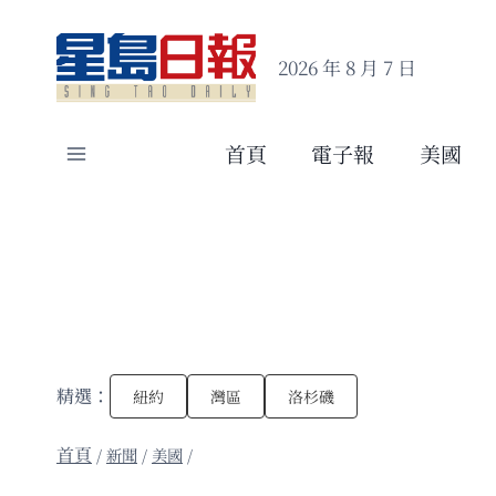
Skip
to
2026 年 8 月 7 日
content
首頁
電子報
美國
精選：
紐約
灣區
洛杉磯
/
新聞
/
美國
/