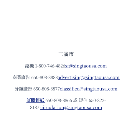
三藩市
總機
1-800-746-4826
sf@singtaousa.com
商業廣告
650-808-8888
advertising@singtaousa.com
分類廣告
650-808-8877
classified@singtaousa.com
訂閱報紙
650-808-8866 或 短信 650-822-
8187
circulation@singtaousa.com