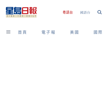
Skip
to
國語台
粵語台
content
首頁
電子報
美國
國際