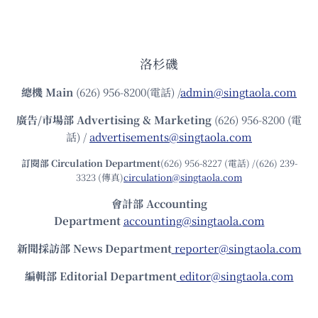
洛杉磯
總機
Main
(626) 956-8200(電話) /
admin@singtaola.com
廣告/市場部
Advertising & Marketing
(626) 956-8200 (電
話) /
advertisements@singtaola.com
訂閱部 Circulation Department
(626) 956-8227 (電話) /(626) 239-
3323 (傳真)
circulation@singtaola.com
會計部 Accounting
Department
accounting@singtaola.com
新聞採訪部 News Department
reporter@singtaola.com
編輯部 Editorial Department
editor@singtaola.com