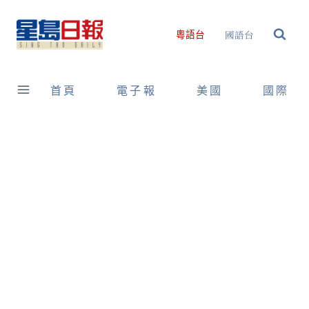
Skip
to
國語台
粵語台
content
首頁
電子報
美國
國際