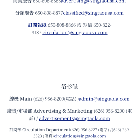
商業廣告
650-808-8888
advertising@singtaousa.com
分類廣告
650-808-8877
classified@singtaousa.com
訂閱報紙
650-808-8866 或 短信 650-822-
8187
circulation@singtaousa.com
洛杉磯
總機
Main
(626) 956-8200(電話) /
admin@singtaola.com
廣告/市場部
Advertising & Marketing
(626) 956-8200 (電
話) /
advertisements@singtaola.com
訂閱部 Circulation Department
(626) 956-8227 (電話) /(626) 239-
3323 (傳真)
circulation@singtaola.com