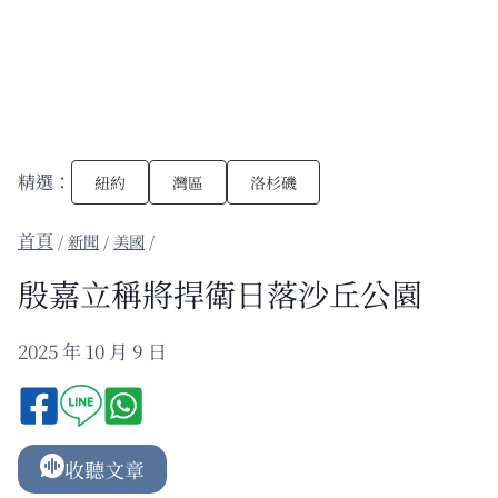
精選：
紐約
灣區
洛杉磯
/
新聞
/
美國
/
殷嘉立稱將捍衛日落沙丘公園
2025 年 10 月 9 日
收聽文章