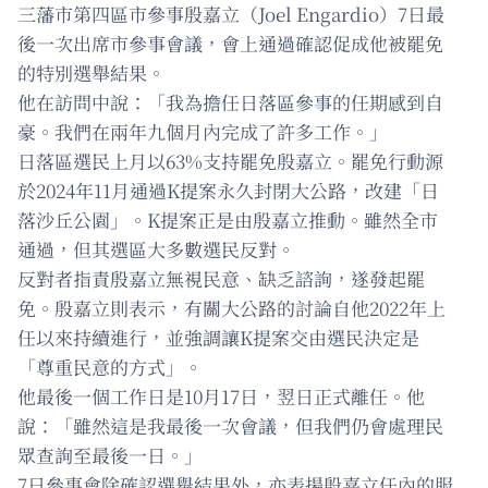
三藩市第四區市參事殷嘉立（Joel Engardio）7日最
後一次出席市參事會議，會上通過確認促成他被罷免
的特別選舉結果。
他在訪問中說：「我為擔任日落區參事的任期感到自
豪。我們在兩年九個月內完成了許多工作。」
日落區選民上月以63%支持罷免殷嘉立。罷免行動源
於2024年11月通過K提案永久封閉大公路，改建「日
落沙丘公園」。K提案正是由殷嘉立推動。雖然全市
通過，但其選區大多數選民反對。
反對者指責殷嘉立無視民意、缺乏諮詢，遂發起罷
免。殷嘉立則表示，有關大公路的討論自他2022年上
任以來持續進行，並強調讓K提案交由選民決定是
「尊重民意的方式」。
他最後一個工作日是10月17日，翌日正式離任。他
說：「雖然這是我最後一次會議，但我們仍會處理民
眾查詢至最後一日。」
7日參事會除確認選舉結果外，亦表揚殷嘉立任內的服