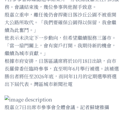
務。會議結束後，幾位參事與他握手致意。
殷嘉立重申，離任後仍會捍衛日落沙丘公園不被重開
大公路所取代。「我們要確保公園得以保留，我會繼
續為此奮鬥。」
他表示未決定下一步動向，但希望繼續服務三藩市。
「當一扇門關上，會有窗戶打開。我期待新的機會，
繼續為城市貢獻。」
根據市府安排，日落區議席將於10月18日出缺，由市
長羅偉委任臨時參事，直至明年6月舉行補選。該補選
勝出者將任至2026年底，而同年11月的定期選舉將選
出下屆代表。灣區城市新聞社電
殷嘉立7日出席市參事會全體會議。記者蘇婕雅攝