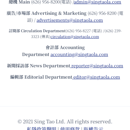
總機
Main
(626) 956-8200(電話) /
admin@singtaola.com
廣告/市場部
Advertising & Marketing
(626) 956-8200 (電
話) /
advertisements@singtaola.com
訂閱部 Circulation Department
(626) 956-8227 (電話) /(626) 239-
3323 (傳真)
circulation@singtaola.com
會計部 Accounting
Department
accounting@singtaola.com
新聞採訪部 News Department
reporter@singtaola.com
編輯部 Editorial Department
editor@singtaola.com
© 2021 Sing Tao Ltd. All rights reserved.
私隱政策聲明
|
使⽤條款
|
版權告⽰