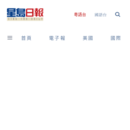
Skip
to
國語台
粵語台
content
首頁
電子報
美國
國際