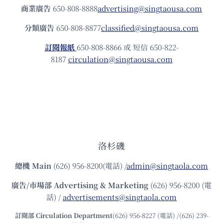
商業廣告
650-808-8888
advertising@singtaousa.com
分類廣告
650-808-8877
classified@singtaousa.com
訂閱報紙
650-808-8866 或 短信 650-822-
8187
circulation@singtaousa.com
洛杉磯
總機
Main
(626) 956-8200(電話) /
admin@singtaola.com
廣告/市場部
Advertising & Marketing
(626) 956-8200 (電
話) /
advertisements@singtaola.com
訂閱部 Circulation Department
(626) 956-8227 (電話) /(626) 239-