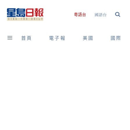
Skip
to
國語台
粵語台
content
首頁
電子報
美國
國際