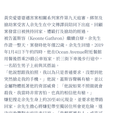
黃奕愛婆婆遇害案相關系列案件第九天庭審。綁架及
搶劫案受害人余先生在中文傳譯員陪同下出庭，回顧
案發當日被挾持回家、遭毆打及搶劫的經過。
被告蓋斯容（Keonte Gathron）繼續自辯。余先生
作證一整天，案發時他年僅22歲。余先生回憶，2019
年1月4日下午約四時，他在Ocean Avenue附近餐館
用餐後搭乘29路公車返家，於三街下車後步行途中，
一名陌生男子上前與其搭訕。
「他說想跟我拍照，我以為只是普通要求，沒想到他
突然搶走我的手機。」他說，蓋斯容聲稱有槍，並以
金屬物體抵著他的背部威脅：「他說如果不照做就會
殺我，我當時非常害怕，也真的相信他有槍。」
嫌犯搜走余先生身上約20至40元現金，並要求他帶路
回家。余先生擔心將嫌犯帶至獨居住所會更危險，遂
決定改帶對方前往表兄家。「我想那裡有人，或許可