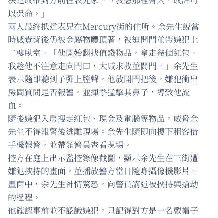
以保命。」
兩人最終抵達表兄在Mercury街的住所。余先生說當
時感覺背後仍被金屬物體頂著，被迫開門並帶嫌犯上
二樓臥室。「他開始翻找值錢物品，拿走幾個紅包。
我趁他不注意走向門口，大喊求救並關門。」余先生
表示隨即聽到子彈上膛聲，他放開門把後，嫌犯衝出
房間質問是否報警，並揮拳猛擊其鼻子，導致他流
血。
隨後嫌犯入房搜走紅包、現金及電腦等物品，威脅余
先生不得報警後逃離現場。余先生隨即向樓下租客借
手機報警，並帶領警員查看現場。
控方在庭上出示監控錄像截圖，顯示余先生在三街遭
嫌犯挾持的畫面，並播放警方當日隨身攝像機影片。
畫面中，余先生神情驚恐，向警員講述被挾持與搶劫
的過程。
他確認事前並不認識嫌犯，只記得對方是一名戴帽子