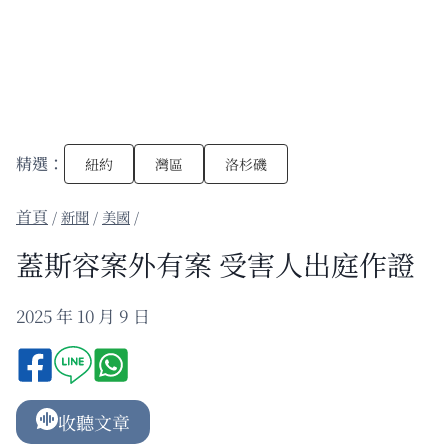
精選：
紐約
灣區
洛杉磯
/
新聞
/
美國
/
蓋斯容案外有案 受害人出庭作證
2025 年 10 月 9 日
收聽文章