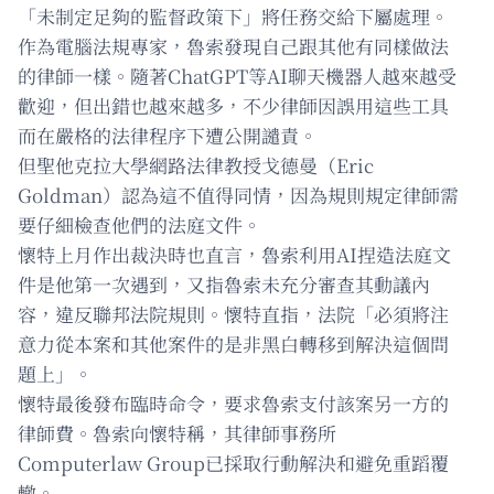
「未制定足夠的監督政策下」將任務交給下屬處理。
作為電腦法規專家，魯索發現自己跟其他有同樣做法
的律師一樣。隨著ChatGPT等AI聊天機器人越來越受
歡迎，但出錯也越來越多，不少律師因誤用這些工具
而在嚴格的法律程序下遭公開譴責。
但聖他克拉大學網路法律教授戈德曼（Eric
Goldman）認為這不值得同情，因為規則規定律師需
要仔細檢查他們的法庭文件。
懷特上月作出裁決時也直言，魯索利用AI捏造法庭文
件是他第一次遇到，又指魯索未充分審查其動議內
容，違反聯邦法院規則。懷特直指，法院「必須將注
意力從本案和其他案件的是非黑白轉移到解決這個問
題上」。
懷特最後發布臨時命令，要求魯索支付該案另一方的
律師費。魯索向懷特稱，其律師事務所
Computerlaw Group已採取行動解決和避免重蹈覆
轍。