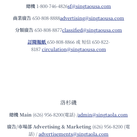
總機
1-800-746-4826
sf@singtaousa.com
商業廣告
650-808-8888
advertising@singtaousa.com
分類廣告
650-808-8877
classified@singtaousa.com
訂閱報紙
650-808-8866 或 短信 650-822-
8187
circulation@singtaousa.com
洛杉磯
總機
Main
(626) 956-8200(電話) /
admin@singtaola.com
廣告/市場部
Advertising & Marketing
(626) 956-8200 (電
話) /
advertisements@singtaola.com