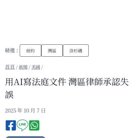
精選：
紐約
灣區
洛杉磯
/
新聞
/
美國
/
用AI寫法庭文件 灣區律師承認失
誤
2025 年 10 月 7 日