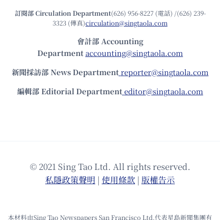
訂閱部 Circulation Department
(626) 956-8227 (電話) /(626) 239-
3323 (傳真)
circulation@singtaola.com
會計部 Accounting
Department
accounting@singtaola.com
新聞採訪部 News Department
reporter@singtaola.com
編輯部 Editorial Department
editor@singtaola.com
© 2021 Sing Tao Ltd. All rights reserved.
私隱政策聲明
|
使⽤條款
|
版權告⽰
本材料由Sing Tao Newspapers San Francisco Ltd.代表星島新聞集團有