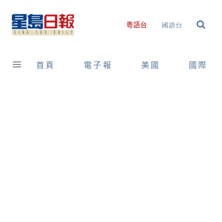
Skip
to
國語台
粵語台
content
首頁
電子報
美國
國際