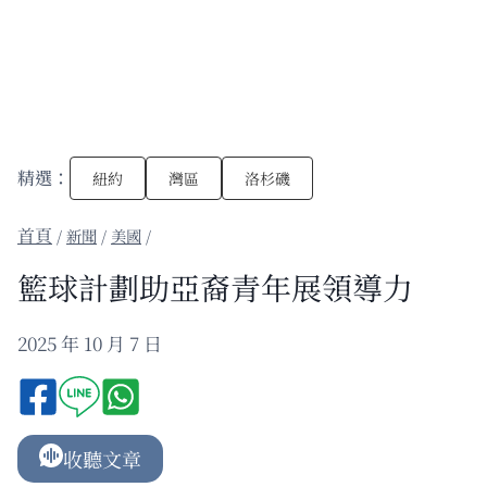
精選：
紐約
灣區
洛杉磯
/
新聞
/
美國
/
籃球計劃助亞裔青年展領導力
2025 年 10 月 7 日
收聽文章