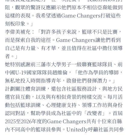
阻，觀眾的驚訝反應顯示他們原本不相信亞裔能做到
這樣的表現。我希望透過Game Changers打破這些
刻板印象。」
李偉美補充：「對許多孩子來說，籃球不只是比賽，
而是探索自我的途徑。Game Changers讓他們看到
自己是有力量、有才華，並且值得在社區中擔任領導
者。」
她特別感謝前三藩市大學男子一級聯賽籃球隊員、前
中國U-19國家隊隊員趙維倫，「他作為學員的導師，
無私地投入時間指導青年，啟發他們發揮潛力。」
計劃關注體育訓練，還包含社區服務設計、與地方民
選官員互動，以及與有相似背景的榜樣交流。每月活
動包括籃球訓練、心理健康支持、領導工作坊與身份
認同對話，幫助學員成為社區中的「改變者」。首屆
2025至2026年度的Game Changers共有十位來自縣
內不同高中的籃球員參與。Unitedly呼籲社區共同參