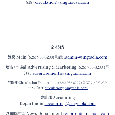
8187
circulation@singtaousa.com
洛杉磯
總機
Main
(626) 956-8200(電話) /
admin@singtaola.com
廣告/市場部
Advertising & Marketing
(626) 956-8200 (電
話) /
advertisements@singtaola.com
訂閱部 Circulation Department
(626) 956-8227 (電話) /(626) 239-
3323 (傳真)
circulation@singtaola.com
會計部 Accounting
Department
accounting@singtaola.com
新聞採訪部 News Department
reporter@singtaola.com