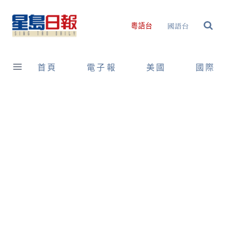
Skip
to
國語台
粵語台
content
首頁
電子報
美國
國際