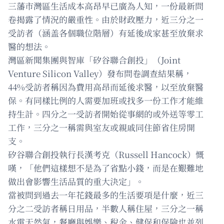
三藩市灣區生活成本高昂早已廣為人知，一份最新問
卷揭露了情況的嚴重性。由於財政壓力，近三分之一
受訪者（涵盖各個職位階層）有延後成家甚至放棄求
醫的想法。
灣區新聞集團與智庫「矽谷聯合創投」（Joint
Venture Silicon Valley）發布問卷調查結果稱，
44%受訪者稱因為費用高昂而延後求醫，以至放棄醫
保。有同樣比例的人需要加班或找多一份工作才能維
持生計。四分之一受訪者開始從事網的或外送等零工
工作，三分之一稱需與室友或親戚同住節省住房開
支。
矽谷聯合創投執行長漢考克（Russell Hancock）慨
嘆，「他們這樣想不是為了省點小錢，而是在艱難地
做出會影響生活品質的重大決定」。
當被問到過去一年花錢最多的生活要項是什麼，近三
分之二受訪者稱日用品，半數人稱住屋，三分之一稱
水電天然氣，餐廳與娛樂、稅金、健保和保險也並列