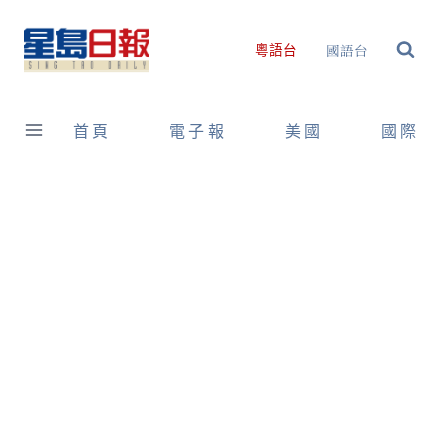
Skip
to
國語台
粵語台
content
首頁
電子報
美國
國際