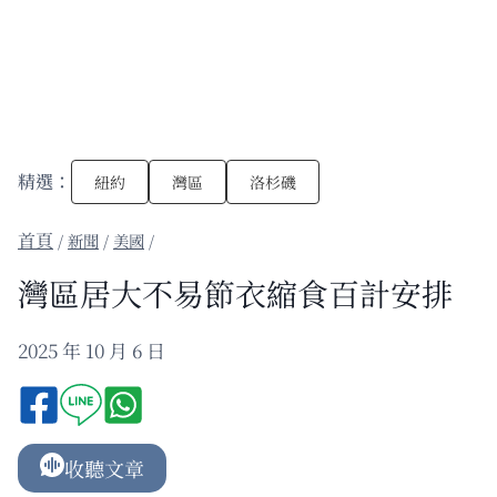
精選：
紐約
灣區
洛杉磯
/
新聞
/
美國
/
灣區居大不易節衣縮食百計安排
2025 年 10 月 6 日
收聽文章