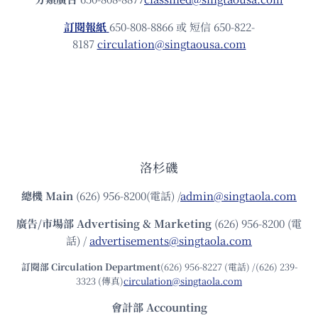
訂閱報紙
650-808-8866 或 短信 650-822-
8187
circulation@singtaousa.com
洛杉磯
總機
Main
(626) 956-8200(電話) /
admin@singtaola.com
廣告/市場部
Advertising & Marketing
(626) 956-8200 (電
話) /
advertisements@singtaola.com
訂閱部 Circulation Department
(626) 956-8227 (電話) /(626) 239-
3323 (傳真)
circulation@singtaola.com
會計部 Accounting