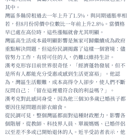
其中。
灣區多縣房租過去一年上升了1.5%，與同期通脹率相
若，但8月份房價中位數比一年前上升2.8%。當價格
早已處在高位時，這些漲幅就會尤其明顯。
灣區高生活成本最明顯影響是無家可歸繼續成為政府
重點解決問題，但這份民調揭露了這樣一個窘境：儘
管努力工作，有房可住的人，仍難以維持生計。
漢考克形容目前世界很奇怪，「經濟蓬勃發展，但不
是所有人都能充分受惠或感到生活更富裕」。他認
為，灣區生活艱難，成本高得令人卻步，使人們不斷
反問自己：「留在這裡還符合我的利益嗎？」。
漢考克對此感同身受，因為他三個30多歲已婚孩子都
要因住屋問題而節衣縮食。
從民調可見，整個灣區都面對這種財政壓力，影響各
個階層，從教師、科技界人員、單親媽媽、已婚伴侶
以至差不多或已開始退休的人。近半受訪者表示，他