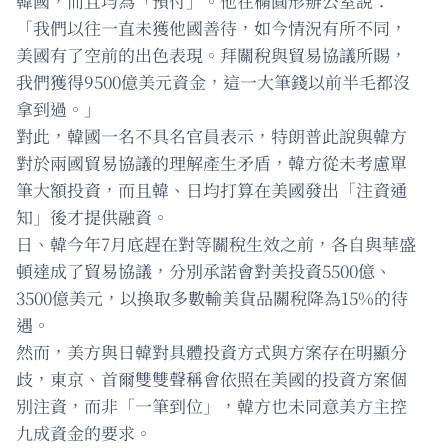
韓國，而且均為「預付」。他在橢圓形辦公室說：
「我們以往一直未獲他國善待，如今情況有所不同，
美國有了空前的出色表現。拜關稅與貿易協議所賜，
我們獲得9500億美元資金，這一大筆錢以前半毛都沒
拿到過。」
對此，韓國一名不具名官員表示，特朗普此說與韓方
對於兩國貿易協議的理解產生矛盾，韓方從未考慮單
筆大額投資，而且韓、日均打算在美國發出「注資通
知」後才提供融資。
日、韓今年7月底趕在對等關稅生效之前，各自與華盛
頓達成了貿易協議，分別承諾會對美投資5500億、
3500億美元，以換取多數輸美貨品關稅降為15%的待
遇。
然而，美方與日韓對具體投資方式與方案存在明顯分
歧，東京、首爾雙雙聲稱會依照在美國的投資方案個
別注資，而非「一筆到位」，韓方也未同意美方主控
九成資金的要求。