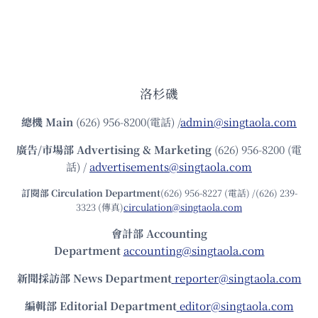
洛杉磯
總機
Main
(626) 956-8200(電話) /
admin@singtaola.com
廣告/市場部
Advertising & Marketing
(626) 956-8200 (電
話) /
advertisements@singtaola.com
訂閱部 Circulation Department
(626) 956-8227 (電話) /(626) 239-
3323 (傳真)
circulation@singtaola.com
會計部 Accounting
Department
accounting@singtaola.com
新聞採訪部 News Department
reporter@singtaola.com
編輯部 Editorial Department
editor@singtaola.com