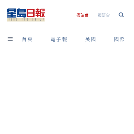
Skip
to
國語台
粵語台
content
首頁
電子報
美國
國際