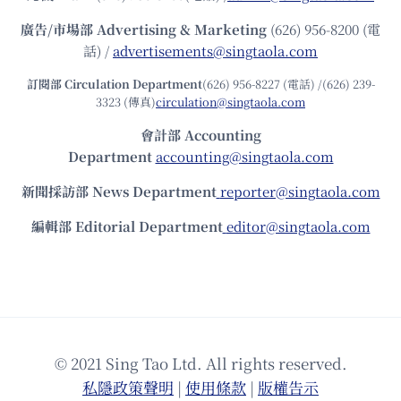
廣告/市場部
Advertising & Marketing
(626) 956-8200 (電
話) /
advertisements@singtaola.com
訂閱部 Circulation Department
(626) 956-8227 (電話) /(626) 239-
3323 (傳真)
circulation@singtaola.com
會計部 Accounting
Department
accounting@singtaola.com
新聞採訪部 News Department
reporter@singtaola.com
編輯部 Editorial Department
editor@singtaola.com
© 2021 Sing Tao Ltd. All rights reserved.
私隱政策聲明
|
使⽤條款
|
版權告⽰