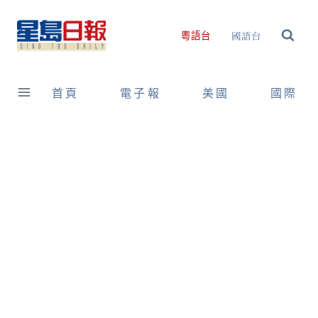
Skip
to
國語台
粵語台
content
首頁
電子報
美國
國際