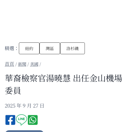
精選：
紐約
灣區
洛杉磯
/
新聞
/
美國
/
華裔檢察官湯曉慧 出任金山機場
委員
2025 年 9 月 27 日