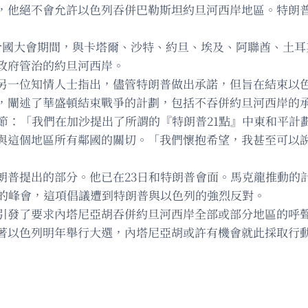
，他絕不會允許以色列吞併巴勒斯坦約旦河西岸地區。特朗普
合國大會期間，與卡塔爾、沙特、約旦、埃及、阿聯酋、土耳
政府管治的約旦河西岸。
另一位知情人士指出，儘管特朗普做出承諾，但旨在結束以
，闡述了華盛頓結束戰爭的計劃，包括不吞併約旦河西岸的
細節：「我們在加沙提出了所謂的『特朗普21點』中東和平計
與這個地區所有鄰國的關切。「我們懷抱希望，我甚至可以
朗普提出的部分。他已在23日和特朗普會面。馬克龍推動的
國的峰會，這項倡議遭到特朗普與以色列的強烈反對。
引發了要求內塔尼亞胡吞併約旦河西岸全部或部分地區的呼
著以色列明年舉行大選，內塔尼亞胡或許有機會就此採取行