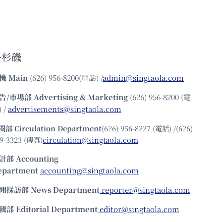
洛杉磯
機
Main
(626) 956-8200(電話) /
admin@singtaola.com
告/市場部
Advertising & Marketing
(626) 956-8200 (電
 /
advertisements@singtaola.com
閱部 Circulation Department
(626) 956-8227 (電話) /(626)
9-3323 (傳真)
circulation@singtaola.com
計部 Accounting
epartment
accounting@singtaola.com
聞採訪部 News Department
reporter@singtaola.com
輯部 Editorial Department
editor@singtaola.com