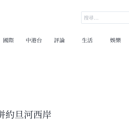
搜
尋
關
鍵
國際
中港台
評論
生活
娛樂
字:
併約旦河西岸