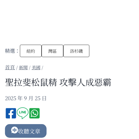
精選：
紐約
灣區
洛杉磯
/
新聞
/
美國
/
聖拉斐松鼠精 攻擊人成惡霸
2025 年 9 月 25 日
收聽文章