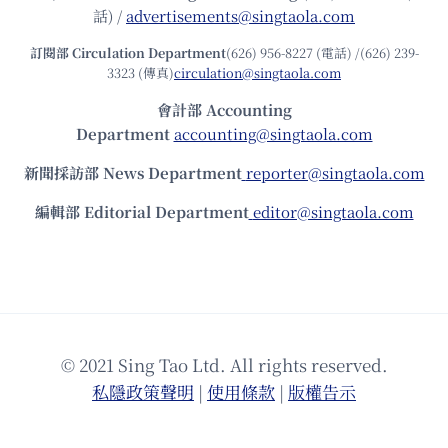
話) /
advertisements@singtaola.com
訂閱部 Circulation Department
(626) 956-8227 (電話) /(626) 239-
3323 (傳真)
circulation@singtaola.com
會計部 Accounting
Department
accounting@singtaola.com
新聞採訪部 News Department
reporter@singtaola.com
編輯部 Editorial Department
editor@singtaola.com
© 2021 Sing Tao Ltd. All rights reserved.
私隱政策聲明
|
使⽤條款
|
版權告⽰