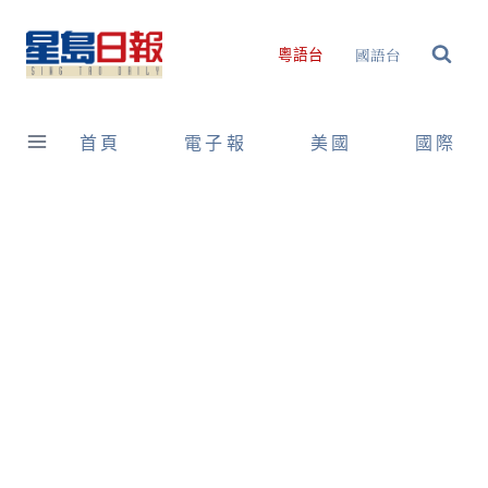
Skip
to
國語台
粵語台
content
首頁
電子報
美國
國際