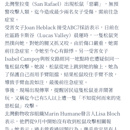
北灣聖拉斐（San Rafael）出現松鼠「惡霸」，無預
警攻擊人類，迄今造成最少兩名女子受傷，需前往急
症室。
受害女子Joan Heblack 接受ABC7採訪表示，日前在
社區路卡斯谷（Lucas Valley）晨運時，一隻松鼠突
然撲向她，對她的腿又抓又咬。由於傷口嚴重，她需
前往急症室，令她至今心有餘悸。另一受害女子
Isabel Campoy與姪女路經同一地點時也遭疑似同一
隻松鼠攻擊。她說，松鼠從地上跳到她的臉上，她為
了保護自己而用手臂阻擋，結果松鼠咬住手臂不放，
導致手臂血流如注，最後前往急症室。
事後，現場出現傳單，提醒居民這隻松鼠並非鬧著
玩，又稱迄今已有5人以上遭一隻「不知從何而來的兇
惡松鼠」攻擊。
北灣動物收容組織Marin Humane發言人Lisa Bloch
表示，他們從9月中開始沒有收到松鼠攻擊相關報
告。她表示，過去曾看過同類行為，幾乎肯定是有人