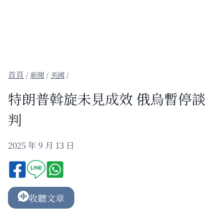
/
新聞
/
美國
/
特朗普斡旋未見成效 俄烏暫停談
判
2025 年 9 月 13 日
收聽文章