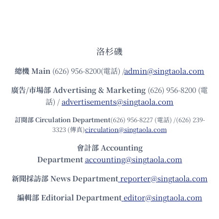
洛杉磯
總機
Main
(626) 956-8200(電話) /
admin@singtaola.com
廣告/市場部
Advertising & Marketing
(626) 956-8200 (電
話) /
advertisements@singtaola.com
訂閱部 Circulation Department
(626) 956-8227 (電話) /(626) 239-
3323 (傳真)
circulation@singtaola.com
會計部 Accounting
Department
accounting@singtaola.com
新聞採訪部 News Department
reporter@singtaola.com
編輯部 Editorial Department
editor@singtaola.com