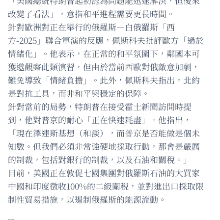
「美國總統特朗普起初認為問題能迅速解決，但後來
改變了看法」，意指和平進程需要更長時間。
針對歐洲對正在舉行的俄羅斯—白俄羅斯「西
方-2025」聯合軍演的反應，佩斯科夫批評歐方「過於
情緒化」。他表示，在正常的和平氛圍下，鄰國本可
獲邀觀察此類演習，但由於當前西歐對俄敵意加劇，
難免導致「情緒負擔」。此外，佩斯科夫指出，北約
是對抗工具，而非和平與穩定的保障。
針對當前的局勢，特朗普在接受霍士新聞訪問時提
到，他對普京的耐心「正在快速耗盡」。他指出，
「現在澤連斯基想（和談），而普京是否能做是個未
知數。但我們必須非常強硬地採取行動，那會是嚴厲
的制裁，包括對銀行的制裁，以及石油和關稅。」
目前，美國正在敦促七國集團對俄羅斯石油的大買家
中國和印度徵收100%的二級關稅，並對進出口採取限
制性貿易措施，以遏制俄羅斯的能源流動。