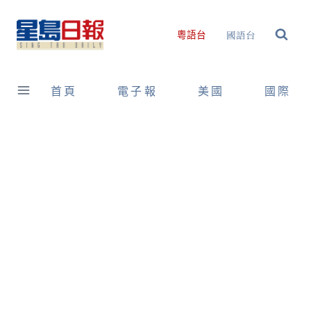
Skip
to
國語台
粵語台
content
首頁
電子報
美國
國際