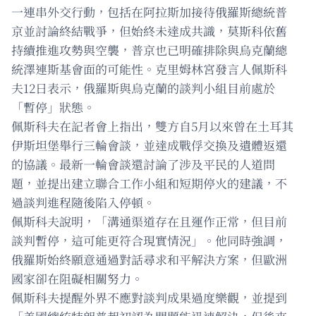
一連串外交行動，包括在阿拉斯加接待俄羅斯總統普
京並討論終結戰爭，但始終未達成共識，莫斯科依舊
持續推進攻勢與空襲，普京也已明確排除與烏克蘭總
統澤連斯基會面的可能性。克里姆林宮發言人佩斯科
夫12日表示，俄羅斯與烏克蘭的談判小組目前處於
「暫停」狀態。
佩斯科夫在記者會上指出，雙方自5月以來曾在土耳其
伊斯坦堡舉行三輪會談，並達成戰俘交換及遺體返還
的協議。最新一輪會談還討論了涉及平民的人道問
題，並提出建立聯合工作小組和短期停火的建議，不
過談判進程隨後陷入停頓。
佩斯科夫說明，「溝通渠道存在且運作正常，但目前
談判暫停，這可能更符合現實情況」。他同時強調，
俄羅斯始終願意通過對話尋求和平解決方案，但歐洲
國家卻在阻礙相關努力。
佩斯科夫提醒外界不應對談判成果過度樂觀，並提到