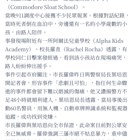
（Commodore Sloat School）。
當晚911調度中心接獲不少民眾報案。根據對話紀錄，
當時死者倒在血泊中，旁邊還有一名約小學歲數的小
孩，由路人陪伴。
事發現場附近有一所阿爾法兒童學校（Alpha Kids
Academy）。校長羅查（Rachel Rocha）透露，有
學校同仁目擊案發經過，看到該小孩站在現場痛哭，
路人紛紛伸出援手。
事件引起市府關注。市長羅偉昨日與警察局長葉培恩
開記者會，形容事件「悲劇且可怕」，指任何生命驟
逝的事件都會留下難以磨滅的傷痛，他又讚揚警方不
足48小時就順利逮人。葉培恩局長透露，當局事後出
動60名警員，用無人機、自動車牌辨識系統和監視器
追蹤，成功找到兇嫌。
市長羅偉與葉培恩向全市保證，此命案目前對公眾安
全已無威脅。羅偉強調三藩市絕不姑息暴力，重申儘