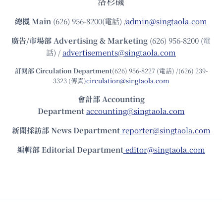
洛杉磯
總機
Main
(626) 956-8200(電話) /
admin@singtaola.com
廣告/市場部
Advertising & Marketing
(626) 956-8200 (電
話) /
advertisements@singtaola.com
訂閱部 Circulation Department
(626) 956-8227 (電話) /(626) 239-
3323 (傳真)
circulation@singtaola.com
會計部 Accounting
Department
accounting@singtaola.com
新聞採訪部 News Department
reporter@singtaola.com
編輯部 Editorial Department
editor@singtaola.com