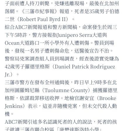
子面前遭人持刀刺斃，兇嫌逃離現場，最後在北加州
落網。《三藩市紀事報》報道，死者是35歲男子伯德
二世（Robert Paul Byrd II）。
綜合ABC7新聞報道和警方新聞稿，命案發生於周三
下午5時許，警方接報指Junipero Serra大道與
Ocean大道路口一所小學外有人遭刺傷。警員到場
後，發現一名男子遭刺傷命危，送醫後宣告不治。
警察局兇案調查組人員到場調查，經查後證實兇嫌為
42歲男子羅德里格斯（Daniel Patrick Rodriguez
Jr.）。
三藩市警方在發布全州通緝後，昨日早上9時多在北
加州圖羅姆尼縣（Tuolumne County）捕獲羅德里
格斯，依謀殺罪移送收押。地檢官謝安宜（Brooke
Jenkins）表示，這並非隨機兇案，但未交代殺人動
機。
ABC7新聞引述多名認識死者的人的說法，死者的孩
子就讀三藩市聯合校區「康懋達斯洛特小學」