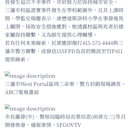
管發生這宗不幸事件，市府致力於保持城市安全。
三藩市校區證實事件發生在學校範圍外，且非上課時
間。學監史瑞慶表示，康懋達斯洛特小學在事發後馬
上關閉，採取安全措施應對。她透露校區與死者伯德
家屬保持聯繫，又為師生提供心理輔導。
若有任何本案線索，民眾應即撥打415-575-4444與三
藩市警方聯繫，或發送以SFPD為首的簡訊至TIP411
提供線索。
三藩市West Portal區周三命案，警方封鎖現場調查。
ABC7電視畫面
市長羅偉(中)、警察局臨時局長葉培恩(前排左三)等召
開發佈會，通報案情。SFGOVTV