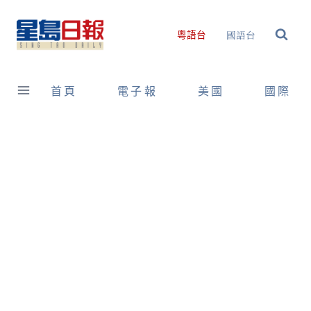
Skip
to
國語台
粵語台
content
首頁
電子報
美國
國際