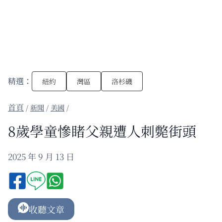
精選：
紐約
灣區
洛杉磯
/
新聞
/
美國
/
8歲學童慘睹父親遭人刺斃街頭
2025 年 9 月 13 日
收聽文章