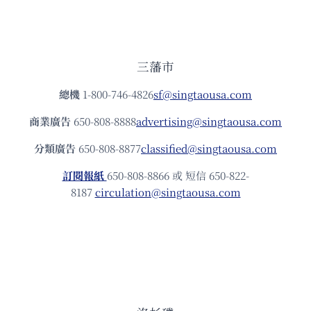
三藩市
總機
1-800-746-4826
sf@singtaousa.com
商業廣告
650-808-8888
advertising@singtaousa.com
分類廣告
650-808-8877
classified@singtaousa.com
訂閱報紙
650-808-8866 或 短信 650-822-
8187
circulation@singtaousa.com