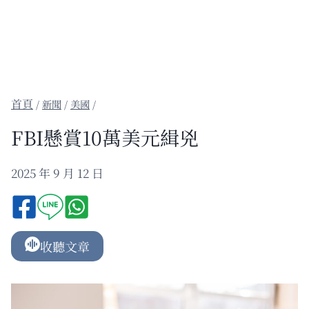
/
新聞
/
美國
/
FBI懸賞10萬美元緝兇
2025 年 9 月 12 日
收聽文章