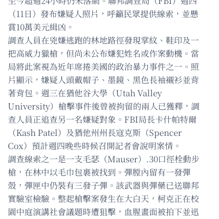
至今超過24小時仍未落網。聯邦調查局（FBI）週四
（11日）發布嫌疑人照片，呼籲民眾提供線索，並懸
賞10萬美元緝凶。
調查人員在兇嫌逃跑的林地路徑發現掌紋、鞋印及一
把高威力獵槍，但尚未公布嫌犯姓名或作案動機。當
局將此案視為近年席捲美國的政治暴力事件之一。照
片顯示，嫌疑人頭戴帽子、墨鏡、黑色長袖襯衫並背
著背包。週三在猶他谷大學（Utah Valley
University）槍擊事件後曾被拘留的兩人已獲釋，調
查人員正追查另一名嫌疑對象。FBI局長卡什帕特爾
（Kash Patel）及猶他州州長寇克斯（Spencer
Cox）預計週四晚些時候召開記者會說明案情。
調查線索之一是一支毛瑟（Mauser）.30口徑栓動步
槍，在林中以毛巾包裹被找到。彈膛內留有一發彈
殼，彈匣中仍裝有三發子彈。該武器與彈藥已送聯邦
實驗室檢驗。整起槍擊案發生在大白天，柯克正在校
園中庭演講社會議題時遭狙擊，血腥畫面被拍下並迅