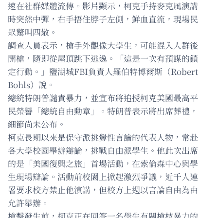
速在社群媒體流傳。影片顯示，柯克手持麥克風演講
時突然中彈，右手捂住脖子左側，鮮血直流，現場民
眾驚叫四散。
調查人員表示，槍手外觀像大學生，可能混入人群後
開槍，隨即從屋頂跳下逃逸。「這是一次有預謀的鎖
定行動。」鹽湖城FBI負責人羅伯特博爾斯（Robert
Bohls）說。
總統特朗普譴責暴力，並宣布將追授柯克美國最高平
民榮譽「總統自由勳章」。特朗普表示將出席葬禮，
細節尚未公布。
柯克長期以來是保守派挑釁性言論的代表人物，常赴
各大學校園舉辦辯論，挑戰自由派學生。他此次出席
的是「美國復興之旅」首場活動，在索倫森中心與學
生現場辯論。活動前校園上掀起激烈爭議，近千人連
署要求校方禁止他演講，但校方上週以言論自由為由
允許舉辦。
槍擊發生前，柯克正在回答一名學生有關槍枝暴力的