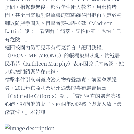
提問。槍聲響起後，部分學生衝入教室，用桌椅堵
門，甚至用電動削鉛筆機的電線纏住門把再固定於椅
腳以防兇手闖入。目擊者麥迪森拉廷（Madison
Lattin）說：「看到鮮血滴落，既怕他死，也怕自己
有危險。」
週四校園內仍可見印有柯克名言「證明我錯」
（PROVE ME WRONG）的帳棚被風吹亂。附近居
民墨菲（Kathleen Murphy）表示因兇手未落網，她
只能把門鎖緊待在家裡。
槍擊事件引來兩黨政治人物齊聲譴責。前國會眾議
員、2011年在亞利桑那州遇襲的嘉布麗吉佛茲
（Gabrielle Giffords）說：「查理柯克的遇害讓我
心碎，我向他的妻子、兩個年幼的孩子與友人致上最
深哀悼。」本報訊