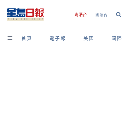
Skip
to
國語台
粵語台
content
首頁
電子報
美國
國際