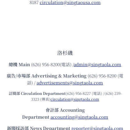
8187
circulation@singtaousa.com
洛杉磯
總機
Main
(626) 956-8200(電話) /
admin@singtaola.com
廣告/市場部
Advertising & Marketing
(626) 956-8200 (電
話) /
advertisements@singtaola.com
訂閱部 Circulation Department
(626) 956-8227 (電話) /(626) 239-
3323 (傳真)
circulation@singtaola.com
會計部 Accounting
Department
accounting@singtaola.com
新聞採訪部 News Department
reporter@singtaola.com