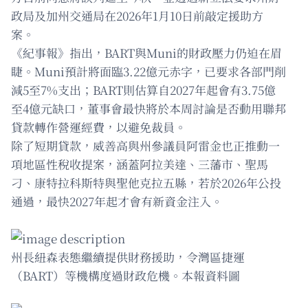
政局及加州交通局在2026年1月10日前敲定援助方
案。
《紀事報》指出，BART與Muni的財政壓力仍迫在眉
睫。Muni預計將面臨3.22億元赤字，已要求各部門削
減5至7%支出；BART則估算自2027年起會有3.75億
至4億元缺口，董事會最快將於本周討論是否動用聯邦
貸款轉作營運經費，以避免裁員。
除了短期貸款，威善高與州參議員阿雷金也正推動一
項地區性稅收提案，涵蓋阿拉美達、三藩市、聖馬
刁、康特拉科斯特與聖他克拉五縣，若於2026年公投
通過，最快2027年起才會有新資金注入。
州長紐森表態繼續提供財務援助，令灣區捷運
（BART）等機構度過財政危機。本報資料圖