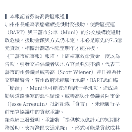
▍本報記者彭詩喬灣區報道 ▍
加州州長紐森表態繼續提供財務援助，使灣區捷運
（BART）與三藩市公車（Muni）的公交機構度過財
政危機。援助金額與方式仍未定，未必是原先的7.5億
元貸款，相關計劃恐怕延至明年才能拍板。
《三藩市紀事報》報道，上周這筆救命資金一度以為
告吹，引發交通倡議者與地方官員強烈不滿。代表三
藩市的州參議員威善高（Scott Wiener）連日透過社
交媒體警告，若州政府未能履行承諾，BART恐面臨
「崩潰」，Muni也可能被迫削減一半班次，造成通
勤與道路壅塞的惡性循環。威善高與州參議員阿雷金
（Jesse Arreguin）批評紐森「食言」，未能履行早
前預算協議中的貸款承諾。
紐森周三發聲明，承諾將「提供數以億計元的短期財
務援助，支持灣區交通系統」，形式可能是貸款或其