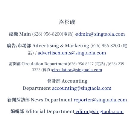
洛杉磯
總機
Main
(626) 956-8200(電話) /
admin@singtaola.com
廣告/市場部
Advertising & Marketing
(626) 956-8200 (電
話) /
advertisements@singtaola.com
訂閱部 Circulation Department
(626) 956-8227 (電話) /(626) 239-
3323 (傳真)
circulation@singtaola.com
會計部 Accounting
Department
accounting@singtaola.com
新聞採訪部 News Department
reporter@singtaola.com
編輯部 Editorial Department
editor@singtaola.com