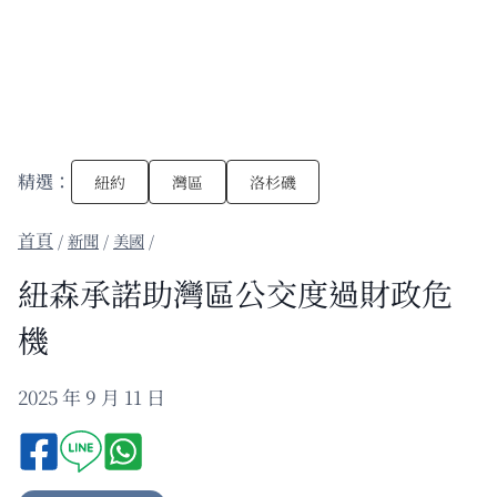
精選：
紐約
灣區
洛杉磯
/
新聞
/
美國
/
紐森承諾助灣區公交度過財政危
機
2025 年 9 月 11 日