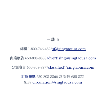
三藩市
總機
1-800-746-4826
sf@singtaousa.com
商業廣告
650-808-8888
advertising@singtaousa.com
分類廣告
650-808-8877
classified@singtaousa.com
訂閱報紙
650-808-8866 或 短信 650-822-
8187
circulation@singtaousa.com