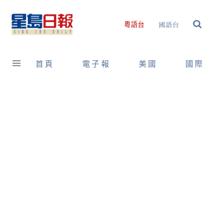
Skip
to
國語台
粵語台
content
首頁
電子報
美國
國際