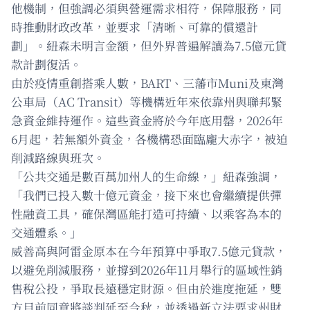
他機制，但強調必須與營運需求相符，保障服務，同
時推動財政改革，並要求「清晰、可靠的償還計
劃」。紐森未明言金額，但外界普遍解讀為7.5億元貸
款計劃復活。
由於疫情重創搭乘人數，BART、三藩市Muni及東灣
公車局（AC Transit）等機構近年來依靠州與聯邦緊
急資金維持運作。這些資金將於今年底用罄，2026年
6月起，若無額外資金，各機構恐面臨龐大赤字，被迫
削減路線與班次。
「公共交通是數百萬加州人的生命線，」紐森強調，
「我們已投入數十億元資金，接下來也會繼續提供彈
性融資工具，確保灣區能打造可持續、以乘客為本的
交通體系。」
威善高與阿雷金原本在今年預算中爭取7.5億元貸款，
以避免削減服務，並撐到2026年11月舉行的區域性銷
售稅公投，爭取長遠穩定財源。但由於進度拖延，雙
方目前同意將談判延至今秋，並透過新立法要求州財