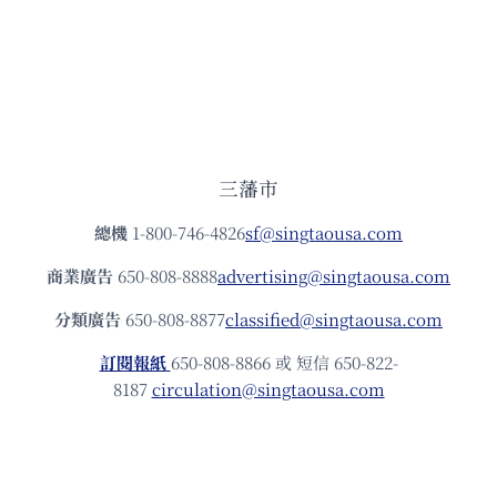
三藩市
總機
1-800-746-4826
sf@singtaousa.com
商業廣告
650-808-8888
advertising@singtaousa.com
分類廣告
650-808-8877
classified@singtaousa.com
訂閱報紙
650-808-8866 或 短信 650-822-
8187
circulation@singtaousa.com