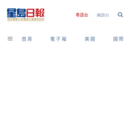
Skip
to
國語台
粵語台
content
首頁
電子報
美國
國際