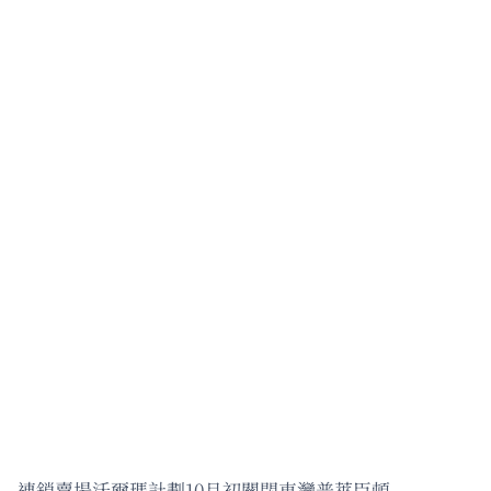
連鎖賣場沃爾瑪計劃10月初關閉東灣普萊臣頓