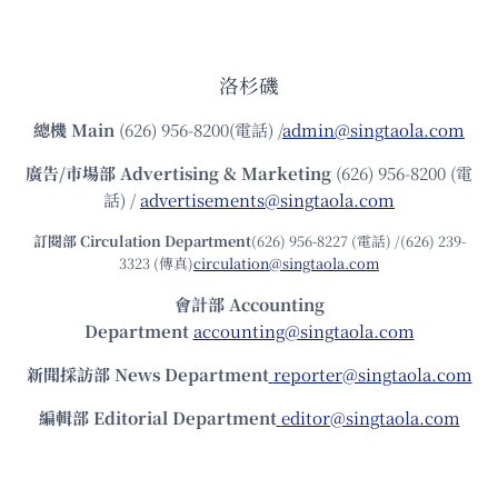
洛杉磯
總機
Main
(626) 956-8200(電話) /
admin@singtaola.com
廣告/市場部
Advertising & Marketing
(626) 956-8200 (電
話) /
advertisements@singtaola.com
訂閱部 Circulation Department
(626) 956-8227 (電話) /(626) 239-
3323 (傳真)
circulation@singtaola.com
會計部 Accounting
Department
accounting@singtaola.com
新聞採訪部 News Department
reporter@singtaola.com
編輯部 Editorial Department
editor@singtaola.com