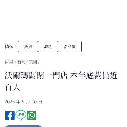
精選：
紐約
灣區
洛杉磯
/
新聞
/
美國
/
沃爾瑪關閉一門店 本年底裁員近
百人
2025 年 9 月 10 日