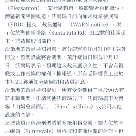
（Pleasanton）一家社區超市，將影響近百個職位。
灣區新聞集團報道，沃爾瑪日前向加州就業發展局
（EDD）提交「裁員通知」（WARN notice），表
示位於聖他里塔路（Santa Rita Rd）3112號的社區超
市，將裁撤87個職位。
沃爾瑪的裁員通知透露，該分店將於10月3日停止對外
開放，整間設施將會關閉，預計裁員日期為12月12
日。沃爾瑪表示，預期這次裁員屬永久性，不會有復
職或工作替換的權利。據報道，所有受影響員工已於
本月2日獲通知分店關閉和裁員消息。
沃爾瑪的裁員通知提到，所有受影響員工可於90天有
薪求職期間，申請其他沃爾瑪分店、沃爾瑪旗下大賣
場「山姆會員商店」（Sam’s Clubs）或公司其他
設施的空缺。
這波裁員正值沃爾瑪透過多筆租務交易，擴大位於辛
尼維爾（Sunnyvale）與科技和電商相關的運作。但