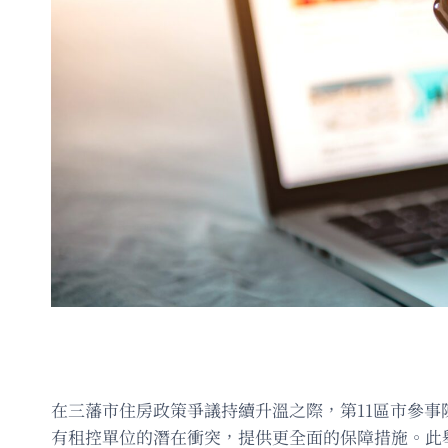
在三藩市住房政策爭議持續升溫之際，第11區市參事陳小焱周二提
有租控單位的潛在衝突，提供更全面的保障措施。此