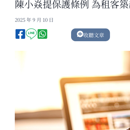
陳小焱提保護條例 為租客
2025 年 9 月 10 日
收聽文章