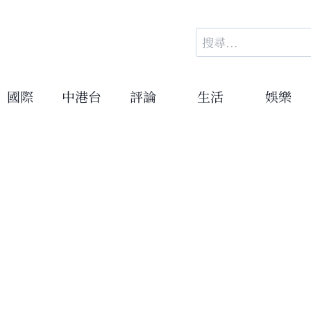
搜
尋
關
鍵
國際
中港台
評論
生活
娛樂
字: