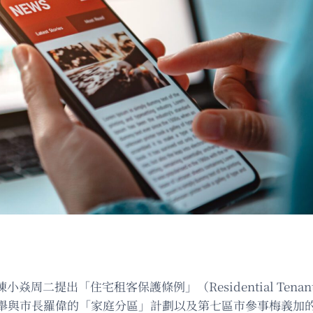
出「住宅租客保護條例」（Residential Tenant Pro
舉與市長羅偉的「家庭分區」計劃以及第七區市參事梅義加的