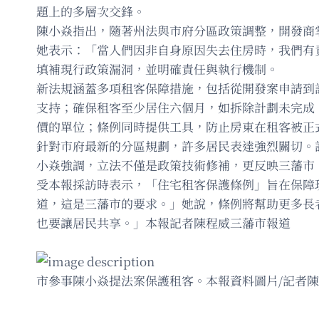
題上的多層次交鋒。
陳小焱指出，隨著州法與市府分區政策調整，開發商
她表示：「當人們因非自身原因失去住房時，我們有
填補現行政策漏洞，並明確責任與執行機制。
新法規涵蓋多項租客保障措施，包括從開發案申請到
支持；確保租客至少居住六個月，如拆除計劃未完成
價的單位；條例同時提供工具，防止房東在租客被正
針對市府最新的分區規劃，許多居民表達強烈關切。
小焱強調，立法不僅是政策技術修補，更反映三藩市
受本報採訪時表示，「住宅租客保護條例」旨在保障
道，這是三藩市的要求。」她說，條例將幫助更多長
也要讓居民共享。」本報記者陳程威三藩市報道
市參事陳小焱提法案保護租客。本報資料圖片/記者