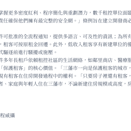
掌握更多密度紅利、程序簡化與重劃潛力，數千租控單位面
責任確保他們擁有最完整的安全網。」條例旨在建立開發商
許可批准的全流程通知，提供多語言、可及性的資訊；為所
，租客可按原租金回遷。此外，低收入租客享有新建單位的
式驅逐前進行騷擾或施壓。
許多年長租戶依賴租控社區的生活網絡，如鄰里商店、醫療
「保護租客」的核心價值。「三藩市一向是保護租客的城市
現有租客在住房開發過程中的權利。「只要房子裡還有租客
者、家庭與年輕人住在三藩市，不論新建住房規模或高度，
陳程威攝