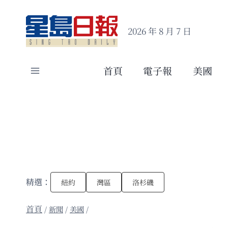
Skip
to
2026 年 8 月 7 日
content
首頁
電子報
美國
精選：
紐約
灣區
洛杉磯
/
新聞
/
美國
/