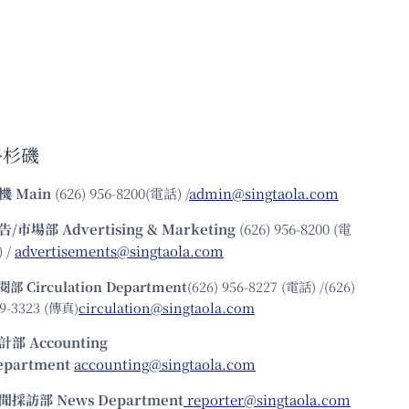
洛杉磯
機
Main
(626) 956-8200(電話) /
admin@singtaola.com
告/市場部
Advertising & Marketing
(626) 956-8200 (電
 /
advertisements@singtaola.com
閱部 Circulation Department
(626) 956-8227 (電話) /(626)
9-3323 (傳真)
circulation@singtaola.com
計部 Accounting
epartment
accounting@singtaola.com
聞採訪部 News Department
reporter@singtaola.com