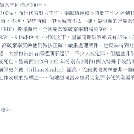
破案率同樣達100%。
100%，而是代表努力工作、奉獻精神和長時間工作才達到1
的事。不過，聖荷西和一般大城市不太一樣，最明顯的是兇殺案
FBI）數據顯示，全國兇殺案破案率稍高於50%。
達85%、94%和94%。相較之下，屋崙同期破案率只有35%
認為，高破案率反映他們做法正確，嚴肅處理案件，也反映得到
認，大部份被捕者都遭刑事起訴，不少人被定罪，但這並非
亡。聖荷西2020和2021年分別有2例和1例以特殊手段結
史奈德（Jillian Snider）認為，兇殺案破案率並
工作表現的指標之一，但她認同當身處暴力犯罪率低於全國
美聯社