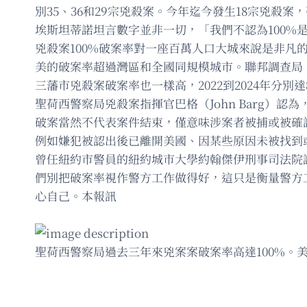
別35、36和29宗兇殺案。今年迄今發生18宗兇殺案，
埃斯坦蒂諾坦言數字並非一切，「我們不認為100%是
兇殺案100%破案率對一座百萬人口大城來說是非凡
美的破案率超過灣區和全國同規模城市。聯邦調查局（
三藩市兇殺案破案率也一樣高，2022到2024年分別
聖荷西警察局兇殺案指揮官巴格（John Barg）
破案當然不代表案件結束，僅意味涉案者被捕或被確
例如嫌犯被認出後已離開美國、因某些原因未被找到或死
曾任紐約市警員的紐約城市大學約翰傑伊刑事司法院講師
們別把破案率視作警方工作做得好，這只是衡量警方
心自己。本報訊
聖荷西警察局過去三年來兇案案破案率高達100%。