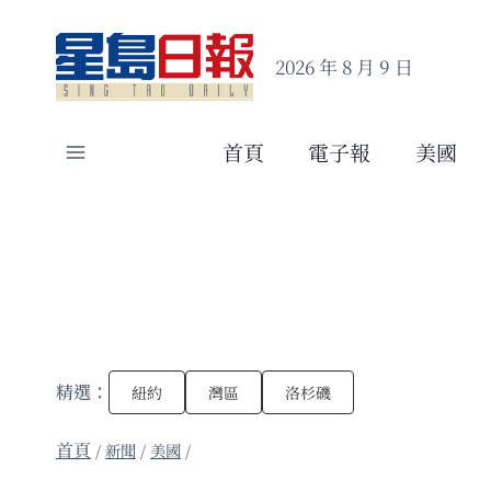
Skip
to
2026 年 8 月 9 日
content
首頁
電子報
美國
精選：
紐約
灣區
洛杉磯
/
新聞
/
美國
/