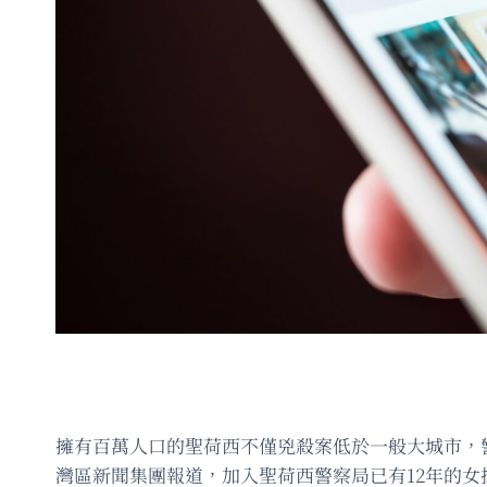
擁有百萬人口的聖荷西不僅兇殺案低於一般大城市，
灣區新聞集團報道，加入聖荷西警察局已有12年的女探員埃