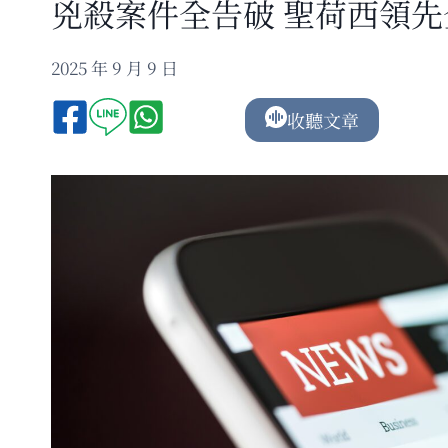
兇殺案件全告破 聖荷西領先
2025 年 9 月 9 日
收聽文章