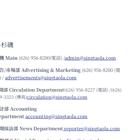
洛杉磯
機
Main
(626) 956-8200(電話) /
admin@singtaola.com
告/市場部
Advertising & Marketing
(626) 956-8200 (電
 /
advertisements@singtaola.com
閱部 Circulation Department
(626) 956-8227 (電話) /(626)
9-3323 (傳真)
circulation@singtaola.com
計部 Accounting
epartment
accounting@singtaola.com
聞採訪部 News Department
reporter@singtaola.com