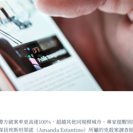
警方破案率更高達100%，超越其他同規模城市，專家提醒
斯坦蒂諾（Amanda Estantino）所屬的兇殺案調查組，