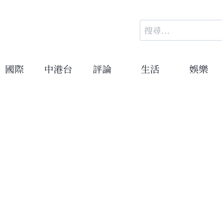
搜
尋
關
鍵
國際
中港台
評論
生活
娛樂
字: