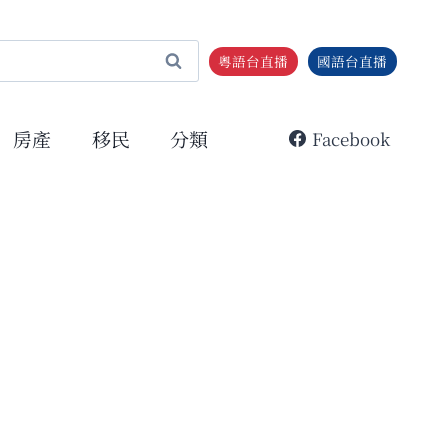
粵語台直播
國語台直播
房產
移民
分類
Facebook