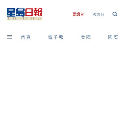
Skip
to
國語台
粵語台
content
首頁
電子報
美國
國際