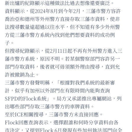
新出爐的紀錄顯示這種做法比過去想像還要廣泛。
資料顯示，從2024年8月到今年2月，三藩市警方容許
喬治亞和德州等外州警方直接存取三藩市資料，使非
法搜尋數量遠超過以往水平，但不知道有多少外州警
方從三藩市警方系統內找到他們想要資料的成功例
子。
但搜尋紀錄顯示，從2月11日起不再有外州警方進入三
藩市警方系統，原因不明。若某個警察部門容許另一
部門存取資料，後者就可毋須額外理由搜尋，直到允
許被撤銷為止。
三藩市警方發聲明稱，「根據對我們系統的最新審
計，似乎有加州以外部門在有限時間內能夠查詢
SFPD的Flock系統」。局方又承諾推出專屬網站，列
出哪些部門存取三藩市警方的車牌資料。
至於ICE相關搜尋，三藩市警方未直接回應。
Flock回應查詢表示，選擇跟誰和何時分享資料由各
市決定，又提到Flock 6月發現有些加州執法部門向全