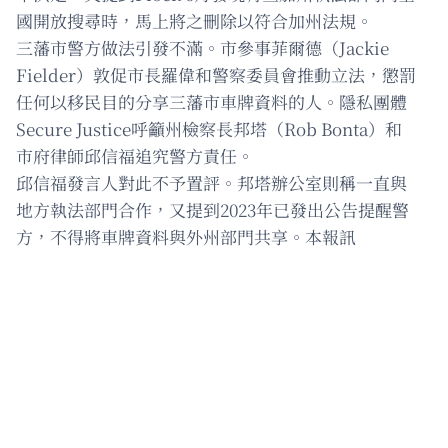
國開放搜尋時，馬上將之刪除以符合加州法規。
三藩市警方做法引發不滿。市參事菲爾德（Jackie
Fielder）敦促市長羅偉和警察委員會推動立法，懲罰
任何以移民目的分享三藩市車牌資料的人。隱私團體
Secure Justice呼籲州檢察長邦塔（Rob Bonta）和
市府律師邱信福追究警方責任。
邱信福發言人對此不予置評。邦塔辦公室則稱一直與
地方執法部門合作，又提到2023年已發出公告提醒警
方，不得將車牌資料與外州部門共享。本報訊