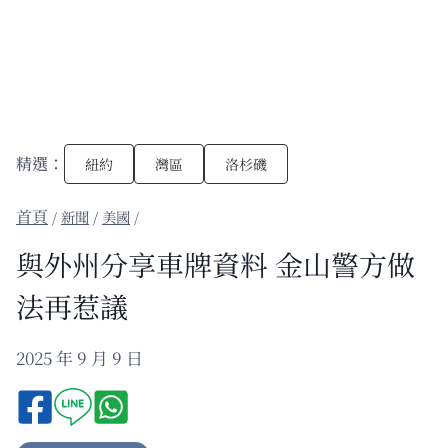
精選：
紐約
灣區
洛杉磯
/
新聞
/
美國
/
與外州分享車牌資料 金山警方做
法再惹議
2025 年 9 月 9 日