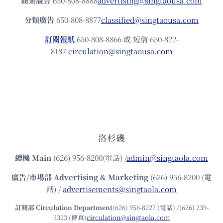
商業廣告
650-808-8888
advertising@singtaousa.com
分類廣告
650-808-8877
classified@singtaousa.com
訂閱報紙
650-808-8866 或 短信 650-822-
8187
circulation@singtaousa.com
洛杉磯
總機
Main
(626) 956-8200(電話) /
admin@singtaola.com
廣告/市場部
Advertising & Marketing
(626) 956-8200 (電
話) /
advertisements@singtaola.com
訂閱部 Circulation Department
(626) 956-8227 (電話) /(626) 239-
3323 (傳真)
circulation@singtaola.com