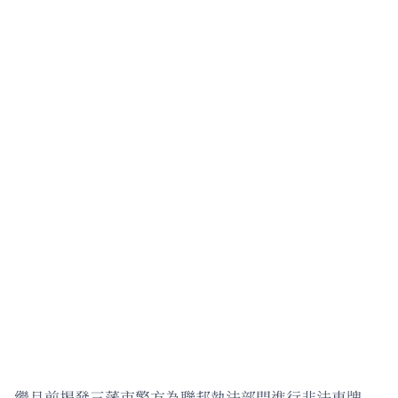
繼月前揭發三藩市警方為聯邦執法部門進行非法車牌