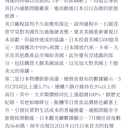
飛漲的物價以及抵抗鬥爭，但都搞砸了。而這也導致
其任內通脹問題嚴重，進而動搖日本引以為傲的旅遊
經濟。
美日關稅談判不久前塵埃落定，談判過程中，石破茂
曾罕見對美國作出過強硬表態，要求美國重新審視日
本貢獻，但最終達成的協議，日本投資美國5500億美
元，美國獲其中90%利潤；日本開放汽車、卡車、大
米及其他農產品市場給美國。此外還有沒透露的部
分，包括購買大額美國油氣，以及加大對美國上千億
美元的軍購。
第二是日本物價節節高漲，總務省發布的數據顯示，5
月CPI同比上漲3.7%，連續六個月維持在3%以上的
高位。其中，大米類價格同比上漲超過100%，創歷史
紀錄，其他如咖啡豆、飯糰等日常食品價格也顯著上
升，引發民眾對生活成本的普遍擔憂。通脹問題亦令
旅遊經濟動搖，日本觀光廳數據顯示，7月總住宿夜數
為5640萬，按年出現自2021年11月以來首次的負增