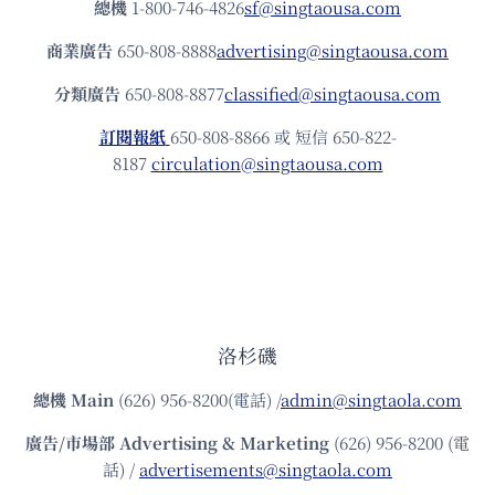
總機
1-800-746-4826
sf@singtaousa.com
商業廣告
650-808-8888
advertising@singtaousa.com
分類廣告
650-808-8877
classified@singtaousa.com
訂閱報紙
650-808-8866 或 短信 650-822-
8187
circulation@singtaousa.com
洛杉磯
總機
Main
(626) 956-8200(電話) /
admin@singtaola.com
廣告/市場部
Advertising & Marketing
(626) 956-8200 (電
話) /
advertisements@singtaola.com