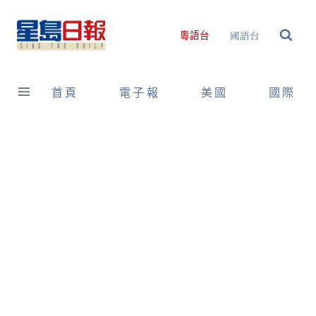
Skip
to
國語台
粵語台
content
首頁
電子報
美國
國際