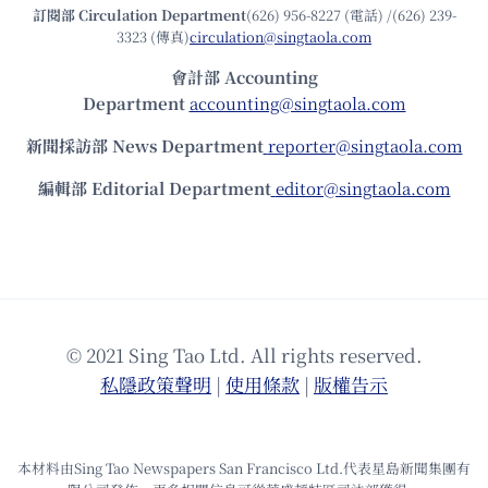
訂閱部 Circulation Department
(626) 956-8227 (電話) /(626) 239-
3323 (傳真)
circulation@singtaola.com
會計部 Accounting
Department
accounting@singtaola.com
新聞採訪部 News Department
reporter@singtaola.com
編輯部 Editorial Department
editor@singtaola.com
© 2021 Sing Tao Ltd. All rights reserved.
私隱政策聲明
|
使⽤條款
|
版權告⽰
本材料由Sing Tao Newspapers San Francisco Ltd.代表星島新聞集團有