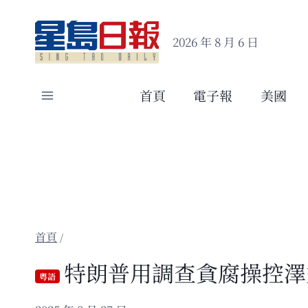
Skip
to
2026 年 8 月 6 日
content
首頁
電子報
美國
/
特朗普用調查貪腐操控澤
粵語