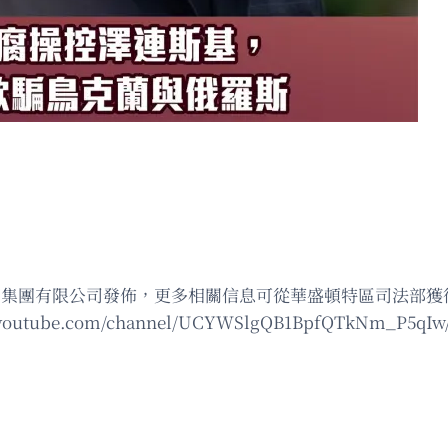
o代表星島新聞集團有限公司發佈，更多相關信息可從華盛頓特區司法部
://www.youtube.com/channel/UCYWSlgQB1BpfQTkNm_P