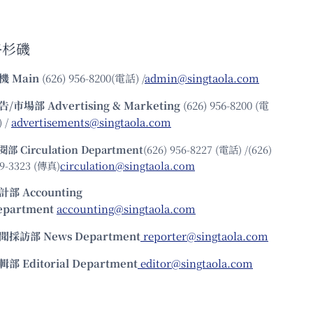
洛杉磯
機
Main
(626) 956-8200(電話) /
admin@singtaola.com
告/市場部
Advertising & Marketing
(626) 956-8200 (電
 /
advertisements@singtaola.com
閱部 Circulation Department
(626) 956-8227 (電話) /(626)
9-3323 (傳真)
circulation@singtaola.com
計部 Accounting
epartment
accounting@singtaola.com
聞採訪部 News Department
reporter@singtaola.com
輯部 Editorial Department
editor@singtaola.com