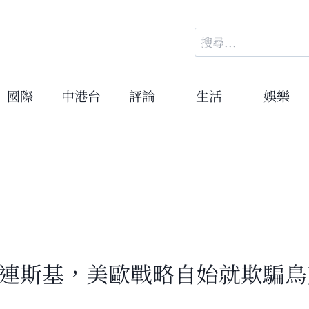
搜
尋
關
鍵
國際
中港台
評論
生活
娛樂
字:
連斯基，美歐戰略自始就欺騙鳥