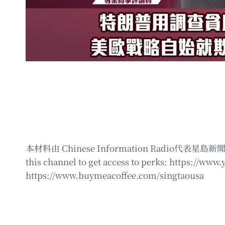
本材料由 Chinese Information Radi
this channel to get access to perks: https
https://www.buymeacoffee.com/singtaousa