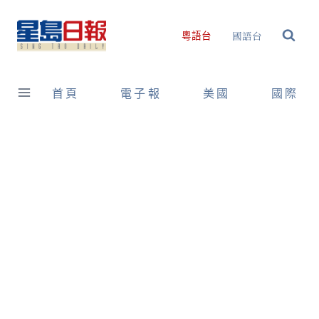
Skip
to
國語台
粵語台
content
首頁
電子報
美國
國際