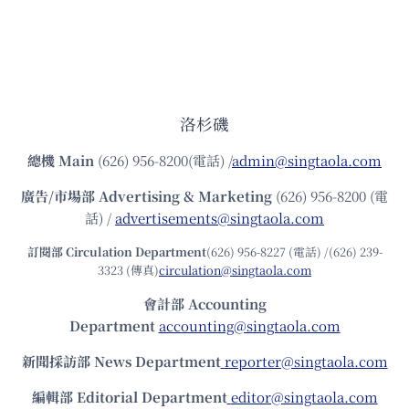
洛杉磯
總機
Main
(626) 956-8200(電話) /
admin@singtaola.com
廣告/市場部
Advertising & Marketing
(626) 956-8200 (電
話) /
advertisements@singtaola.com
訂閱部 Circulation Department
(626) 956-8227 (電話) /(626) 239-
3323 (傳真)
circulation@singtaola.com
會計部 Accounting
Department
accounting@singtaola.com
新聞採訪部 News Department
reporter@singtaola.com
編輯部 Editorial Department
editor@singtaola.com