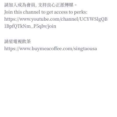
請加入成為會員, 支持良心正派傳媒。
Join this channel to get access to perks:
https://www.youtube.com/channel/UCYWSlgQB
1BpfQTkNm_P5qIw/join
請星電視飲茶
https://www.buymeacoffee.com/singtaousa