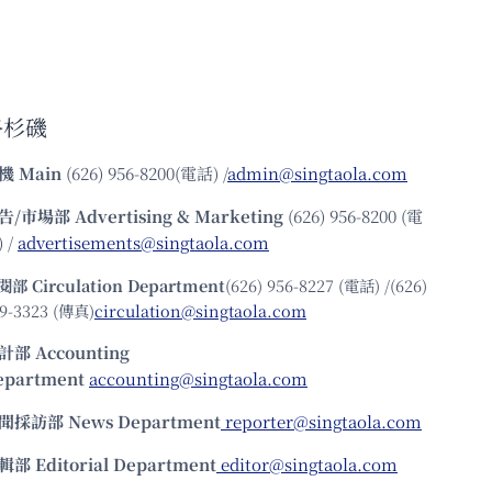
洛杉磯
機
Main
(626) 956-8200(電話) /
admin@singtaola.com
告/市場部
Advertising & Marketing
(626) 956-8200 (電
 /
advertisements@singtaola.com
閱部 Circulation Department
(626) 956-8227 (電話) /(626)
9-3323 (傳真)
circulation@singtaola.com
計部 Accounting
epartment
accounting@singtaola.com
聞採訪部 News Department
reporter@singtaola.com
輯部 Editorial Department
editor@singtaola.com