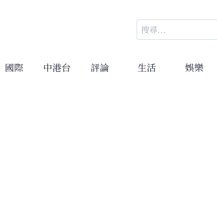
搜
尋
關
鍵
國際
中港台
評論
生活
娛樂
字: