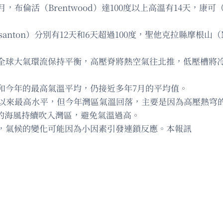
活（Brentwood）達100度以上高溫有14天，康可（Conc
santon）分別有12天和6天超過100度，聖他克拉縣摩根山（M
是因為全球大氣環流保持平衡，高壓脊將熱空氣往北推，低壓槽
和今年的最高氣溫平均，仍接近多年7月的平均值。
錄以來最高水平，但今年灣區氣溫回落，主要是因為高壓熱穹
使涼爽的海風持續吹入灣區，避免氣溫過高。
，氣候的變化可能因為小因素引發連鎖反應。本報訊