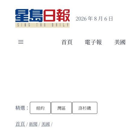
Skip
to
2026 年 8 月 6 日
content
首頁
電子報
美國
精選：
紐約
灣區
洛杉磯
/
新聞
/
美國
/