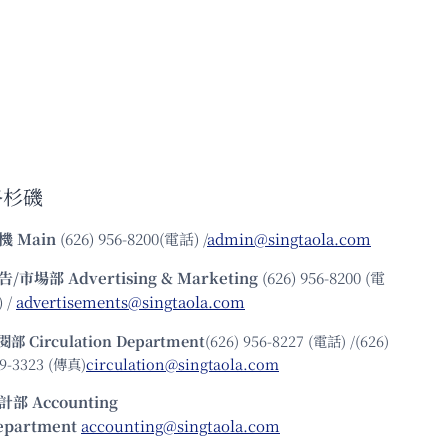
洛杉磯
機
Main
(626) 956-8200(電話) /
admin@singtaola.com
告/市場部
Advertising & Marketing
(626) 956-8200 (電
 /
advertisements@singtaola.com
閱部 Circulation Department
(626) 956-8227 (電話) /(626)
9-3323 (傳真)
circulation@singtaola.com
計部 Accounting
epartment
accounting@singtaola.com