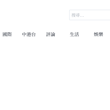
搜
尋
關
鍵
國際
中港台
評論
生活
娛樂
字: