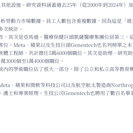
他設施。研究資料涵蓋過去25年（從2000年到2024年）加州
收集和分析勞動力市場數據。員工人數包含重複數據，因為這是
多次統計。
首，其次是亞馬遜。醫療保健巨頭凱薩醫療集團位居第三，這
。Meta、蘋果以及生技巨頭Genentech也名列榜單之末
工程師，共計擔任5萬6000個職位，其次是助理、研究助理
000個至1萬4000個職位。
統內的學術職位佔了很大一部分。除了公立和私立高等教育機
ta、蘋果和微軟等科技公司以及航空航太製造商Northrop
護士和專案經理。生技公司Genentech也聘用了數百名