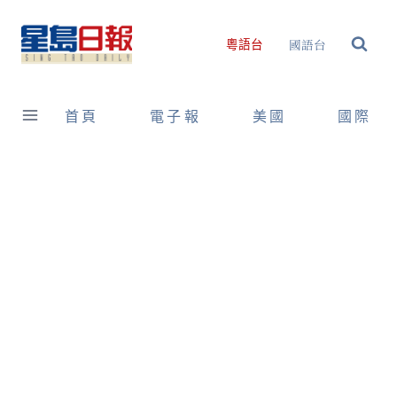
Skip
to
國語台
粵語台
content
首頁
電子報
美國
國際