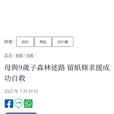
精選：
紐約
灣區
洛杉磯
/
新聞
/
美國
/
母與9歲子森林迷路 留紙條求援成
功自救
2025 年 7 月 19 日