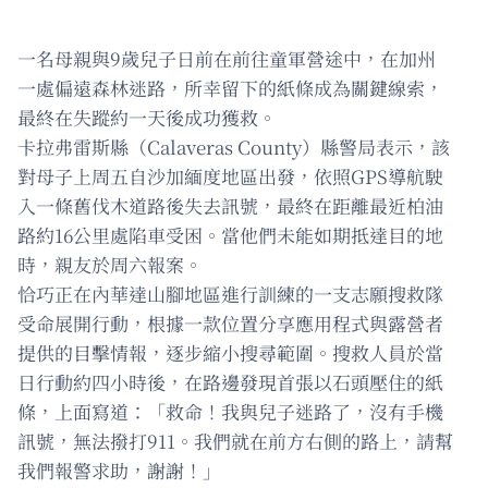
一名母親與9歲兒子日前在前往童軍營途中，在加州
一處偏遠森林迷路，所幸留下的紙條成為關鍵線索，
最終在失蹤約一天後成功獲救。
卡拉弗雷斯縣（Calaveras County）縣警局表示，該
對母子上周五自沙加緬度地區出發，依照GPS導航駛
入一條舊伐木道路後失去訊號，最終在距離最近柏油
路約16公里處陷車受困。當他們未能如期抵達目的地
時，親友於周六報案。
恰巧正在內華達山腳地區進行訓練的一支志願搜救隊
受命展開行動，根據一款位置分享應用程式與露營者
提供的目擊情報，逐步縮小搜尋範圍。搜救人員於當
日行動約四小時後，在路邊發現首張以石頭壓住的紙
條，上面寫道：「救命！我與兒子迷路了，沒有手機
訊號，無法撥打911。我們就在前方右側的路上，請幫
我們報警求助，謝謝！」