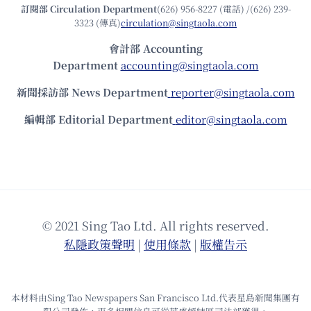
訂閱部 Circulation Department
(626) 956-8227 (電話) /(626) 239-
3323 (傳真)
circulation@singtaola.com
會計部 Accounting
Department
accounting@singtaola.com
新聞採訪部 News Department
reporter@singtaola.com
編輯部 Editorial Department
editor@singtaola.com
© 2021 Sing Tao Ltd. All rights reserved.
私隱政策聲明
|
使⽤條款
|
版權告⽰
本材料由Sing Tao Newspapers San Francisco Ltd.代表星島新聞集團有