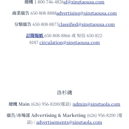
總機
1-800-746-4826
sf@singtaousa.com
商業廣告
650-808-8888
advertising@singtaousa.com
分類廣告
650-808-8877
classified@singtaousa.com
訂閱報紙
650-808-8866 或 短信 650-822-
8187
circulation@singtaousa.com
洛杉磯
總機
Main
(626) 956-8200(電話) /
admin@singtaola.com
廣告/市場部
Advertising & Marketing
(626) 956-8200 (電
話) /
advertisements@singtaola.com