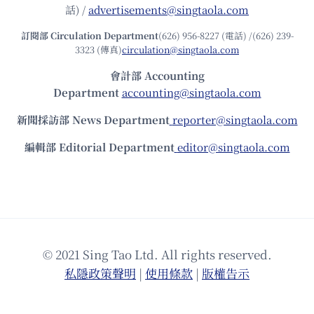
話) /
advertisements@singtaola.com
訂閱部 Circulation Department
(626) 956-8227 (電話) /(626) 239-
3323 (傳真)
circulation@singtaola.com
會計部 Accounting
Department
accounting@singtaola.com
新聞採訪部 News Department
reporter@singtaola.com
編輯部 Editorial Department
editor@singtaola.com
© 2021 Sing Tao Ltd. All rights reserved.
私隱政策聲明
|
使⽤條款
|
版權告⽰