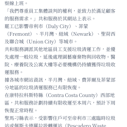
察線上班。
「我們尊重員工集體談判的權利，並致力於滿足顧客
的服務需求。」共和服務於其網站上表示。
罷工已影響帝利市（Daly City）、菲蒙
（Fremont）、半月灣、紐域（Newark）、聖荷西
及聯合城（Union City）等城市。
共和服務調派其他地區員工支援垃圾清運工作，並優
先處理一般垃圾，延後處理園藝廢棄物與回收物。醫
院、療養院及公寓大樓等必要機構仍持續獲得垃圾收
運服務。
據各城市網站資訊，半月灣、紐域、費菲爾及菲蒙部
分地區的垃圾清運服務已有限恢復。
在康特拉科斯特縣（Contra Costa County）西部地
區，共和服務計劃持續有限收運至本周六，預計下周
恢復正常時程。
聖馬刁縣表示，受影響住戶可至帝利市三處臨時垃圾
站或佩斯卡德羅垃圾轉運站（Pescadero Waste