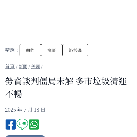
精選：
紐約
灣區
洛杉磯
/
新聞
/
美國
/
勞資談判僵局未解 多市垃圾清運
不暢
2025 年 7 月 18 日