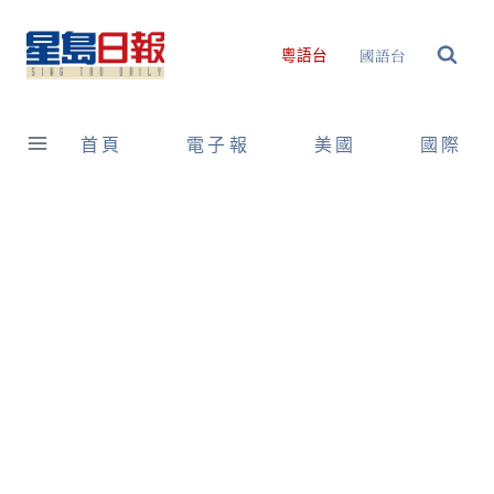
Skip
to
國語台
粵語台
content
首頁
電子報
美國
國際