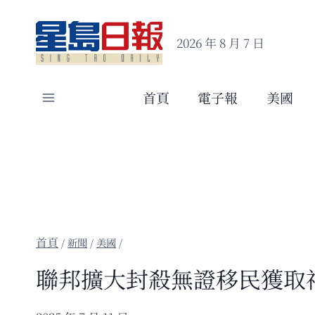
Skip
to
2026 年 8 月 7 日
content
首頁
電子報
美國
/
新聞
/
美國
/
聯邦擴大封殺無證移民獲取