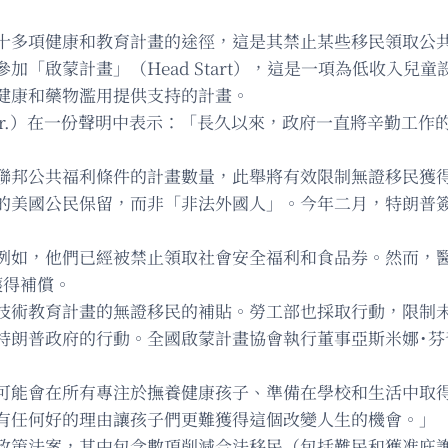
受十多項健康和教育計畫的途徑，這是其禁止某些移民領取公
加「啟蒙計畫」（Head Start），這是一項為低收入兒
健康和藥物濫用提供支持的計畫。
nnedy Jr.）在一份聲明中表示：「長久以來，政府一直將辛
聯邦公共福利條件的計畫數量，此舉將有效限制無證移民獲
的美國公民保留，而非「非法外國人」。今年二月，特朗普
例如，他們已經被禁止領取社會安全福利和食品券。然而，
獲得補償。
技術教育計畫的無證移民的補貼。勞工部也採取行動，限制
普政府的行動。全國啟蒙計畫協會執行董事亞斯米娜˙芬奇（Ya
可能會在所有專注於撫養健康孩子、準備在學校和生活中取
有任何好的理由讓孩子們更難獲得這個改變人生的機會。」
政策法案，其中包含數項削減合法移民（包括難民和獲准庇