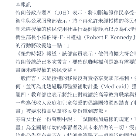
本報訊
特朗普政府週四（10日）表示，將切斷無證移民享
衛生與公眾服務部表示，將不再允許未經授權的移民參
制未經授權的移民使用社區行為健康診所以及為心理
衛生部長小羅伯特˙F˙甘迺迪（Robert F. Ke
的行動將改變這一點。」
《紐約時報》報道，該部官員表示，他們將擴大符合
特朗普總統已多次誓言，要確保聯邦福利是為有需要
畫讓未經授權的移民受益。
一般而言，未經授權的移民沒有資格享受聯邦福利，
何，並可為此透過聯邦醫療補助計畫（Medicaid）
週四，教育部也表示將終止對就讀於高等教育職業與
一些為低收入家庭和兒童發聲的倡議團體週四譴責了特朗
畫」被要求核實兒童移民身份感到震驚。
芬奇女士在一份聲明中說：「試圖強加這樣的規定，
畫』為全國最年幼的學習者及其未來所做的一切，沒
這些公告發布前不久，特朗普簽署了一項廣泛的國內