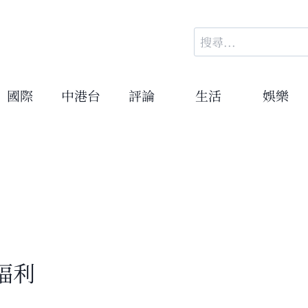
搜
尋
關
鍵
國際
中港台
評論
生活
娛樂
字:
福利