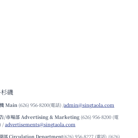
洛杉磯
機
Main
(626) 956-8200(電話) /
admin@singtaola.com
告/市場部
Advertising & Marketing
(626) 956-8200 (電
 /
advertisements@singtaola.com
閱部 Circulation Department
(626) 956-8227 (電話) /(626)