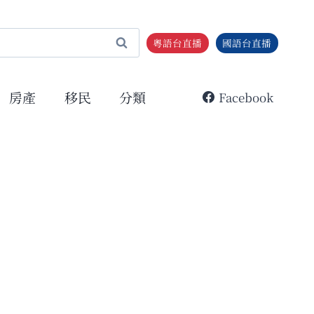
粵語台直播
國語台直播
房產
移民
分類
Facebook