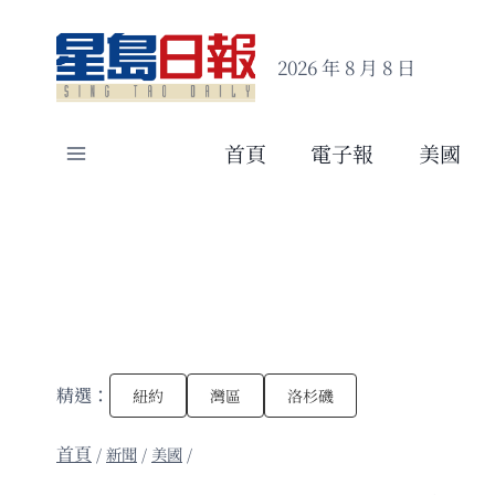
Skip
to
2026 年 8 月 8 日
content
首頁
電子報
美國
精選：
紐約
灣區
洛杉磯
/
新聞
/
美國
/