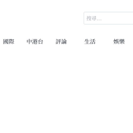
搜
尋
關
鍵
國際
中港台
評論
生活
娛樂
字: