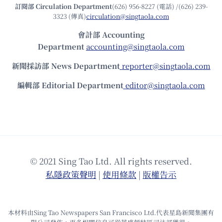
訂閱部 Circulation Department
(626) 956-8227 (電話) /(626) 239-
3323 (傳真)
circulation@singtaola.com
會計部 Accounting
Department
accounting@singtaola.com
新聞採訪部 News Department
reporter@singtaola.com
編輯部 Editorial Department
editor@singtaola.com
© 2021 Sing Tao Ltd. All rights reserved.
私隱政策聲明
|
使⽤條款
|
版權告⽰
本材料由Sing Tao Newspapers San Francisco Ltd.代表星島新聞集團有