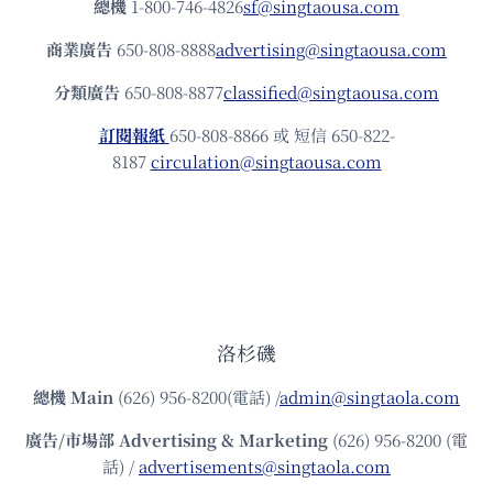
總機
1-800-746-4826
sf@singtaousa.com
商業廣告
650-808-8888
advertising@singtaousa.com
分類廣告
650-808-8877
classified@singtaousa.com
訂閱報紙
650-808-8866 或 短信 650-822-
8187
circulation@singtaousa.com
洛杉磯
總機
Main
(626) 956-8200(電話) /
admin@singtaola.com
廣告/市場部
Advertising & Marketing
(626) 956-8200 (電
話) /
advertisements@singtaola.com