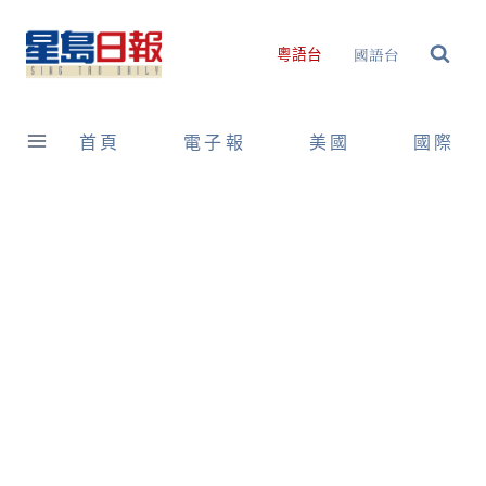
Skip
to
國語台
粵語台
content
首頁
電子報
美國
國際