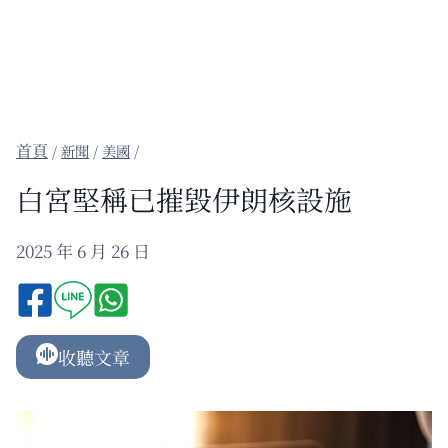
/
新聞
/
美國
/
白宮堅稱已摧毀伊朗核設施
2025 年 6 月 26 日
收聽文章