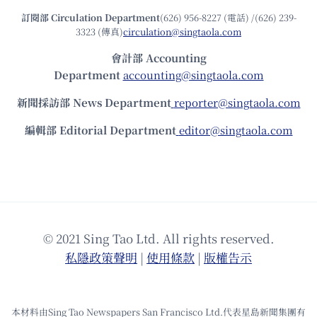
訂閱部 Circulation Department
(626) 956-8227 (電話) /(626) 239-
3323 (傳真)
circulation@singtaola.com
會計部 Accounting
Department
accounting@singtaola.com
新聞採訪部 News Department
reporter@singtaola.com
編輯部 Editorial Department
editor@singtaola.com
© 2021 Sing Tao Ltd. All rights reserved.
私隱政策聲明
|
使⽤條款
|
版權告⽰
本材料由Sing Tao Newspapers San Francisco Ltd.代表星島新聞集團有