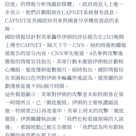
信度』的情報分析洩露給媒體」。政府消息人士進一
步表示，他們計劃限制在CAPNET系統發布訊息。
CAPNET是美國政府用來與國會分享機密資訊的系
統。
國防情報局針對美軍轟炸伊朗的評估報告在23日晚間
上傳至CAPNET，隔天下午，CNN、紐約時報相繼報
道報告的部分內容。CNN率先報道，4名參與攻擊後
簡報的情報官員指出，美軍行動未摧毀伊朗核計劃核
心機組，進度僅倒退數個月。紐時指出，國防情報局
在美國和以色列對伊朗多輪轟炸後認為，德黑蘭的計
劃僅被延後不到6個月時間。
這些報道顯示，美軍對伊朗的攻擊並未如特朗普在第
一時間所言，已「徹底摧毀」伊朗的主要核濃縮設
施。特朗普25日再度重申，美軍上周末的攻擊「徹底
摧毀」伊朗關鍵核設施，「我們也和看過現場的人談
過」，那個地點已被完全摧毀，「我們認為所有跟核
有關的東西都在那下面」。