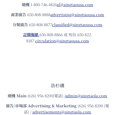
總機
1-800-746-4826
sf@singtaousa.com
商業廣告
650-808-8888
advertising@singtaousa.com
分類廣告
650-808-8877
classified@singtaousa.com
訂閱報紙
650-808-8866 或 短信 650-822-
8187
circulation@singtaousa.com
洛杉磯
總機
Main
(626) 956-8200(電話) /
admin@singtaola.com
廣告/市場部
Advertising & Marketing
(626) 956-8200 (電
話) /
advertisements@singtaola.com