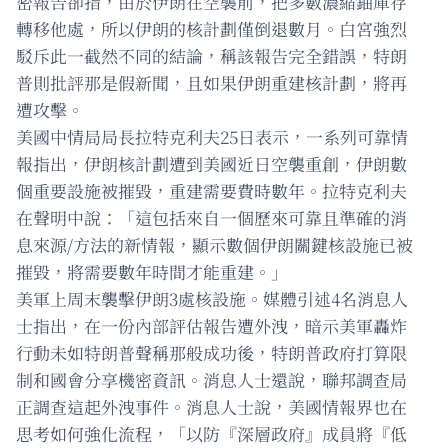
密報告卻指，由於伊朗在空襲前，把多數濃縮鈾庫存
轉移他處，所以伊朗的核計劃僅倒退數月。白宮強烈
駁斥此一截然不同的結論，稱該報告完全錯誤，特朗
普則批評那是假新聞，且如果伊朗重建核計劃，將再
遭攻擊。
美國中情局局長拉特克利夫25日表示，一系列可靠情
報指出，伊朗核計劃遭到美國近日空襲重創，伊朗數
個重要設施被摧毀，重建需要費時數年。拉特克利夫
在聲明中說：「這包括來自一個歷來可靠且準確的消
息來源/方法的新情報，顯示數個伊朗關鍵核設施已被
摧毀，將需要數年時間才能重建。」
美軍上周末襲擊伊朗3處核設施。媒體引述4名消息人
士指出，在一份內部評估報告遭外洩，暗示美軍轟炸
行動未如特朗普聲稱那般成功後，特朗普政府打算限
制和國會分享機密資訊。消息人士還說，聯邦調查局
正調查這起外洩事件。消息人士說，美國情報界也在
思考如何強化流程，「以防『深層政府』成員將『低