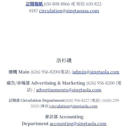
訂閱報紙
650-808-8866 或 短信 650-822-
8187
circulation@singtaousa.com
洛杉磯
總機
Main
(626) 956-8200(電話) /
admin@singtaola.com
廣告/市場部
Advertising & Marketing
(626) 956-8200 (電
話) /
advertisements@singtaola.com
訂閱部 Circulation Department
(626) 956-8227 (電話) /(626) 239-
3323 (傳真)
circulation@singtaola.com
會計部 Accounting
Department
accounting@singtaola.com