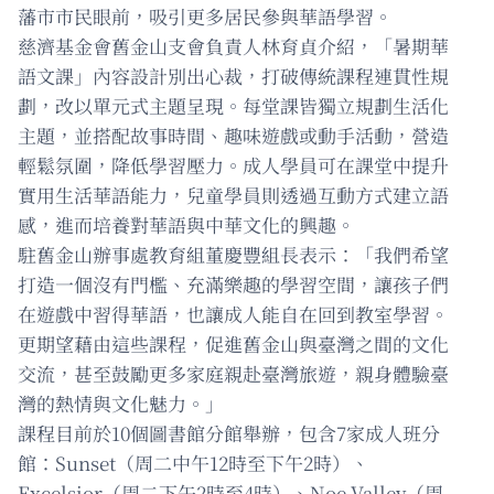
藩市市民眼前，吸引更多居民參與華語學習。
慈濟基金會舊金山支會負責人林育貞介紹，「暑期華
語文課」內容設計別出心裁，打破傳統課程連貫性規
劃，改以單元式主題呈現。每堂課皆獨立規劃生活化
主題，並搭配故事時間、趣味遊戲或動手活動，營造
輕鬆氛圍，降低學習壓力。成人學員可在課堂中提升
實用生活華語能力，兒童學員則透過互動方式建立語
感，進而培養對華語與中華文化的興趣。
駐舊金山辦事處教育組董慶豐組長表示：「我們希望
打造一個沒有門檻、充滿樂趣的學習空間，讓孩子們
在遊戲中習得華語，也讓成人能自在回到教室學習。
更期望藉由這些課程，促進舊金山與臺灣之間的文化
交流，甚至鼓勵更多家庭親赴臺灣旅遊，親身體驗臺
灣的熱情與文化魅力。」
課程目前於10個圖書館分館舉辦，包含7家成人班分
館：Sunset（周二中午12時至下午2時）、
Excelsior（周二下午2時至4時）、Noe Valley（周