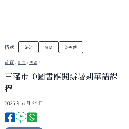
精選：
紐約
灣區
洛杉磯
/
新聞
/
美國
/
三藩市10圖書館開辦暑期華語課
程
2025 年 6 月 26 日