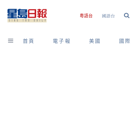
Skip
to
國語台
粵語台
content
首頁
電子報
美國
國際