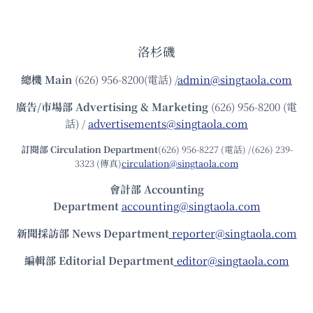
洛杉磯
總機
Main
(626) 956-8200(電話) /
admin@singtaola.com
廣告/市場部
Advertising & Marketing
(626) 956-8200 (電
話) /
advertisements@singtaola.com
訂閱部 Circulation Department
(626) 956-8227 (電話) /(626) 239-
3323 (傳真)
circulation@singtaola.com
會計部 Accounting
Department
accounting@singtaola.com
新聞採訪部 News Department
reporter@singtaola.com
編輯部 Editorial Department
editor@singtaola.com