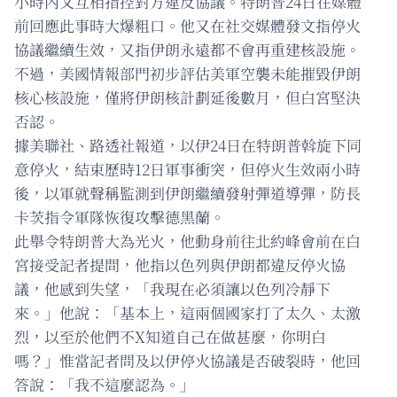
小時內又互相指控對方違反協議。特朗普24日在媒體
前回應此事時大爆粗口。他又在社交媒體發文指停火
協議繼續生效，又指伊朗永遠都不會再重建核設施。
不過，美國情報部門初步評估美軍空襲未能摧毀伊朗
核心核設施，僅將伊朗核計劃延後數月，但白宮堅決
否認。
據美聯社、路透社報道，以伊24日在特朗普斡旋下同
意停火，結束歷時12日軍事衝突，但停火生效兩小時
後，以軍就聲稱監測到伊朗繼續發射彈道導彈，防長
卡茨指令軍隊恢復攻擊德黑蘭。
此舉令特朗普大為光火，他動身前往北約峰會前在白
宮接受記者提問，他指以色列與伊朗都違反停火協
議，他感到失望，「我現在必須讓以色列冷靜下
來。」他說：「基本上，這兩個國家打了太久、太激
烈，以至於他們不X知道自己在做甚麼，你明白
嗎？」惟當記者問及以伊停火協議是否破裂時，他回
答說：「我不這麼認為。」