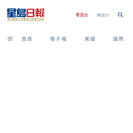
Skip
to
國語台
粵語台
content
首頁
電子報
美國
國際