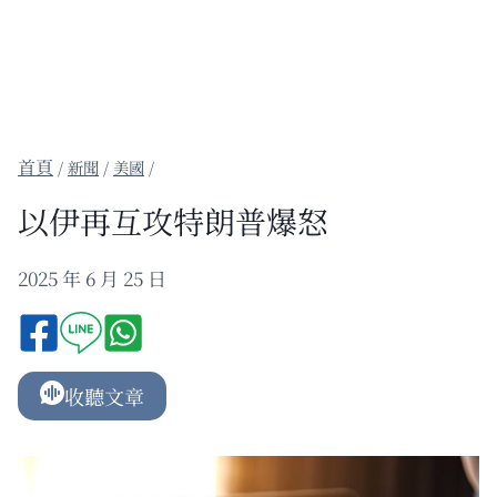
/
新聞
/
美國
/
以伊再互攻特朗普爆怒
2025 年 6 月 25 日
收聽文章