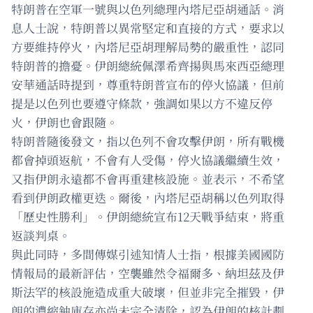
特朗普在空軍一號與以色列總理內塔尼亞胡通話。消
息人士說，特朗普以異常堅定和直接的方式，要求以
方要維持停火，內塔尼亞胡理解局勢的嚴重性，認同
特朗普的擔憂。伊朗總統佩澤希齊揚與馬來西亞總理
安華通話時提到，尊重特朗普宣布的停火協議，但前
提是以色列也要遵守條款，強調如果以方不違反停
火，伊朗也會跟隨。
特朗普隨後發文，指以色列不會攻擊伊朗，所有戰機
都會掉頭返航，不會有人受傷，停火協議繼續生效，
又指伊朗永遠都不會再重建核設施。並表示，不希望
看到伊朗政權更迭。爾後，內塔尼亞胡稱以色列取得
「歷史性勝利」。伊朗總統宣布12天戰爭結束，將重
返談判桌。
與此同時，多間傳媒引述知情人士指，根據美國國防
情報局的最新評估，空襲雖然令福爾多、納坦茲及伊
斯法罕的核設施造成重大破壞，但並非完全摧毀，伊
朗的濃縮鈾庫存亦尚未完全清除，認為伊朗的核計劃