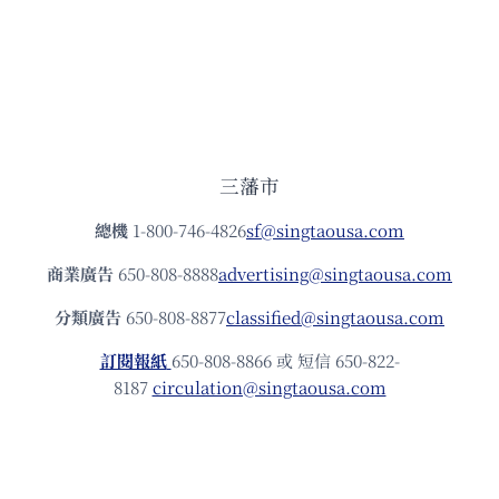
三藩市
總機
1-800-746-4826
sf@singtaousa.com
商業廣告
650-808-8888
advertising@singtaousa.com
分類廣告
650-808-8877
classified@singtaousa.com
訂閱報紙
650-808-8866 或 短信 650-822-
8187
circulation@singtaousa.com