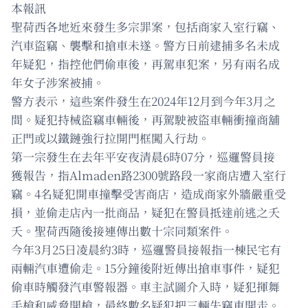
本報訊
聖荷西各地近來發生多宗罪案，包括商家入室行竊、
汽車盜竊、襲擊和搶車未遂。警方日前逮捕多名未成
年疑犯，指控他們偷車後，再駕車犯案，另有兩名成
年女子涉案被捕。
警方表示，這些案件發生在2024年12月到今年3月之
間。疑犯持械盜竊車輛後，再駕駛被盜車輛衝撞商舖
正門或以鐵鏈強行拉開門框闖入行劫。
第一宗發生在去年平安夜清晨6時07分，巡邏警員接
獲報告，指Almaden路2300號路段一家商店遭入室行
竊。4名疑犯開車撞擊受害商店，造成商家外牆嚴重受
損，並偷走店內一批商品，疑犯在警員抵達前逃之夭
夭。聖荷西隨後接連傳出數十宗同類案件。
今年3月25日凌晨約3時，巡邏警員接報指一棟民宅有
兩輛汽車遭偷走。15分鐘後附近傳出搶車事件，疑犯
偷車時觸發汽車警報器。車主試圖介入時，疑犯揮舞
手槍和威脅開槍，最終數名疑犯把三輛失竊車開走。