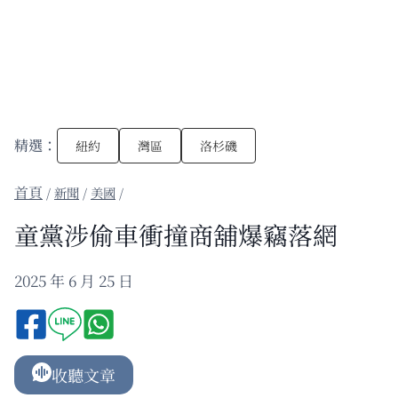
精選：
紐約
灣區
洛杉磯
/
新聞
/
美國
/
童黨涉偷車衝撞商舖爆竊落網
2025 年 6 月 25 日
收聽文章