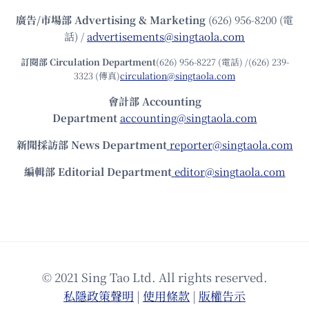
廣告/市場部
Advertising & Marketing
(626) 956-8200 (電
話) /
advertisements@singtaola.com
訂閱部 Circulation Department
(626) 956-8227 (電話) /(626) 239-
3323 (傳真)
circulation@singtaola.com
會計部 Accounting
Department
accounting@singtaola.com
新聞採訪部 News Department
reporter@singtaola.com
編輯部 Editorial Department
editor@singtaola.com
© 2021 Sing Tao Ltd. All rights reserved.
私隱政策聲明
|
使⽤條款
|
版權告⽰