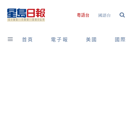
Skip
to
國語台
粵語台
content
首頁
電子報
美國
國際