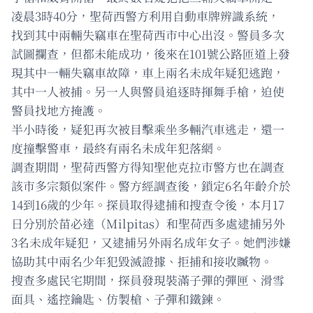
凌晨3時40分，聖荷西警方利用自動車牌辨識系統，
找到其中兩輛失竊車在聖荷西市中心出沒。警員多次
試圖攔查，但都未能成功，後來在101號公路匝道上發
現其中一輛失竊車故障，車上兩名未成年疑犯逃跑，
其中一人被捕。另一人與警員追逐時揮舞手槍，迫使
警員找地方掩護。
半小時後，疑犯再次被目擊乘坐多輛汽車逃走，還一
度撞擊警車，最終有兩名未成年犯落網。
調查期間，聖荷西警方得知聖他克拉市警方也在調查
該市多宗類似案件。警方經調查後，鎖定6名年齡介於
14到16歲的少年。探員取得逮捕和搜查令後，本月17
日分別於苗必達（Milpitas）和聖荷西多處逮捕另外
3名未成年疑犯，又逮捕另外兩名成年女子。她們涉嫌
協助其中兩名少年犯毀滅證據、拒捕和接收贓物。
搜查多處民宅期間，探員發現裝滿子彈的彈匣、滑雪
面具、遙控鑰匙、仿製槍、子彈和鐵鍊。