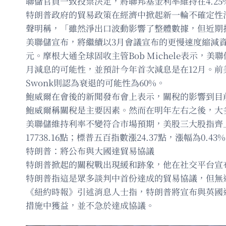
聯儲官員一致投票決定，將聯邦基金利率維持在4.25
特朗普政府的貿易政策在經濟中掀起新一輪不確定性
聲明稱，「雖然淨出口波動影響了整體數據，但近期
美聯儲宣布，將繼續以3月會議宣布的更慢速度縮減資
元。摩根大通全球固收主管Bob Michele表示，美
月減息的可能性，並預計今年首次減息是在12月。前美聯儲
Swonk則認為衰退的可能性為60%。
鮑威爾在會後的新聞發布會上表示，關稅的影響到目
鮑威爾稱關稅是主要因素。然而在明年左右之後，大
美聯儲維持利率不變符合市場預期，美股三大股指齊上揚。截至
17738.16點；標普五百指數漲24.37點，漲幅為0.43%
特朗普：將公布與大國達貿易協議
特朗普掀起的關稅戰出現緩和跡象，他在社交平台宣
特朗普指這是眾多談判中首份達成的貿易協議，但無
《紐約時報》引述消息人士指，特朗普將宣布與英國
措施中獲益，並不急於達成協議。