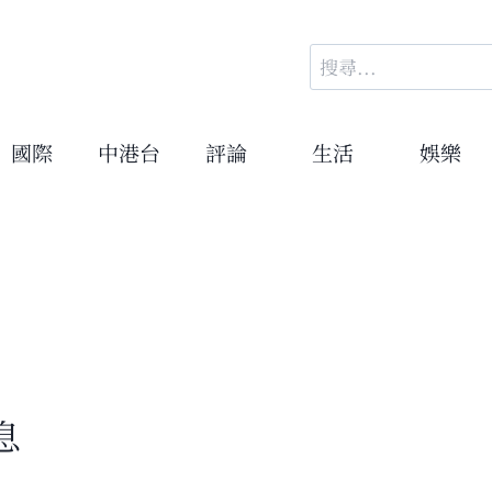
搜
尋
關
鍵
國際
中港台
評論
生活
娛樂
字:
息