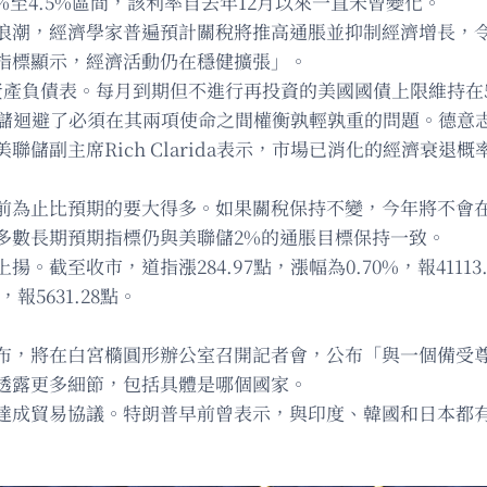
%至4.5%區間，該利率自去年12月以來一直未曾變化。
浪潮，經濟學家普遍預計關稅將推高通脹並抑制經濟增長，
指標顯示，經濟活動仍在穩健擴張」。
產負債表。每月到期但不進行再投資的美國國債上限維持在5
聯儲迴避了必須在其兩項使命之間權衡孰輕孰重的問題。德意志銀行首
副主席Rich Clarida表示，市場已消化的經濟衰退概率為
前為止比預期的要大得多。如果關稅保持不變，今年將不會
多數長期預期指標仍與美聯儲2%的通脹目標保持一致。
收市，道指漲284.97點，漲幅為0.70%，報41113.9
，報5631.28點。
布，將在白宮橢圓形辦公室召開記者會，公布「與一個備受
透露更多細節，包括具體是哪個國家。
達成貿易協議。特朗普早前曾表示，與印度、韓國和日本都