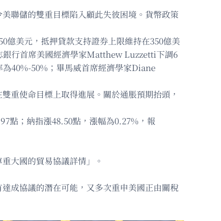
令美聯儲的雙重目標陷入顧此失彼困境。貨幣政策
0億美元，抵押貸款支持證券上限維持在350億美
席美國經濟學家Matthew Luzzetti下調6
40%-50%；畢馬威首席經濟學家Diane
在雙重使命目標上取得進展。關於通脹預期抬頭，
7點；納指漲48.50點，漲幅為0.27%，報
尊重大國的貿易協議詳情」。
有達成協議的潛在可能，又多次重申美國正由關稅