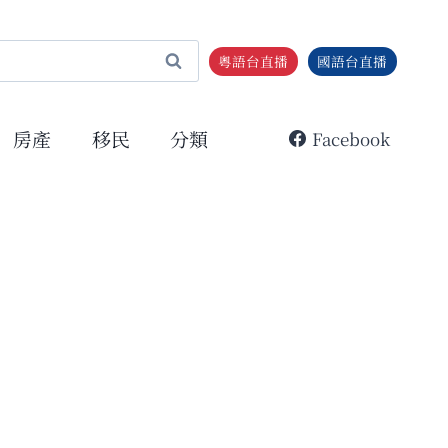
粵語台直播
國語台直播
房產
移民
分類
Facebook