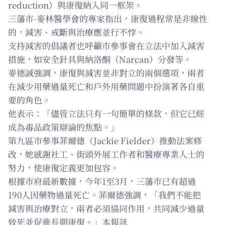
reduction）與康復納入同一框架。
三藩市-麥林醫學會的專家指出，康復過程常是非線性
的，減害、戒斷與治療應並行不悖。
支持減害的倡議者也呼籲市參事會在立法中加入減害
措施，如安全針具與納洛酮（Narcan）分發等。
麥德誠強調，康復與減害並非對立的兩個選項，兩者
在減少用藥過量死亡和戶外用藥問題中扮演著各自重
要的角色。
他表示：「儘管立法只有一句簡單的條款，但它已經
成為毒品政策辯論的焦點。」
第九區市參事菲爾德（Jackie Fielder）推動法案修
改，她感謝社工、街頭外展工作者和醫療專業人士的
努力，使康復定義更加包容。
根據市府最新數據，今年1至3月，三藩市已有超過
190人因藥物過量死亡。菲爾德強調，「我們不能把
減害與治療對立，兩者必須協同作用，共同減少過量
致死並促進長期康復。」本報訊