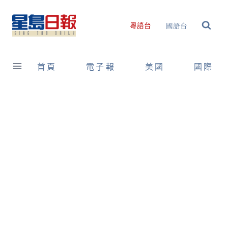
Skip
to
國語台
粵語台
content
首頁
電子報
美國
國際