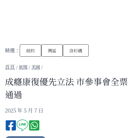
精選：
紐約
灣區
洛杉磯
/
新聞
/
美國
/
成癮康復優先立法 市參事會全票
通過
2025 年 5 月 7 日