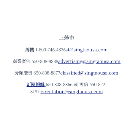
三藩市
總機
1-800-746-4826
sf@singtaousa.com
商業廣告
650-808-8888
advertising@singtaousa.com
分類廣告
650-808-8877
classified@singtaousa.com
訂閱報紙
650-808-8866 或 短信 650-822-
8187
circulation@singtaousa.com