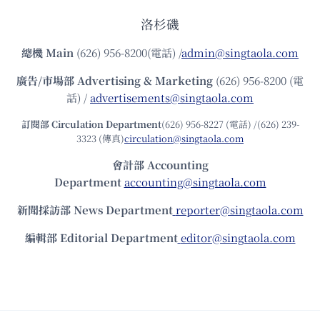
洛杉磯
總機
Main
(626) 956-8200(電話) /
admin@singtaola.com
廣告/市場部
Advertising & Marketing
(626) 956-8200 (電
話) /
advertisements@singtaola.com
訂閱部 Circulation Department
(626) 956-8227 (電話) /(626) 239-
3323 (傳真)
circulation@singtaola.com
會計部 Accounting
Department
accounting@singtaola.com
新聞採訪部 News Department
reporter@singtaola.com
編輯部 Editorial Department
editor@singtaola.com