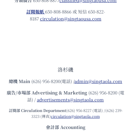
分類廣告
650-808-8877
classified@singtaousa.com
訂閱報紙
650-808-8866 或 短信 650-822-
8187
circulation@singtaousa.com
洛杉磯
總機
Main
(626) 956-8200(電話) /
admin@singtaola.com
廣告/市場部
Advertising & Marketing
(626) 956-8200 (電
話) /
advertisements@singtaola.com
訂閱部 Circulation Department
(626) 956-8227 (電話) /(626) 239-
3323 (傳真)
circulation@singtaola.com
會計部 Accounting