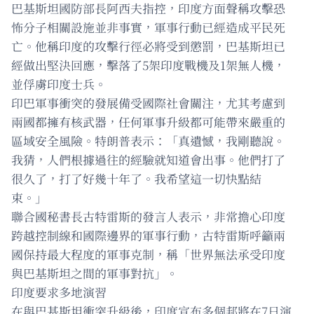
巴基斯坦國防部長阿西夫指控，印度方面聲稱攻擊恐
怖分子相關設施並非事實，軍事行動已經造成平民死
亡。他稱印度的攻擊行徑必將受到懲罰，巴基斯坦已
經做出堅決回應，擊落了5架印度戰機及1架無人機，
並俘虜印度士兵。
印巴軍事衝突的發展備受國際社會關注，尤其考慮到
兩國都擁有核武器，任何軍事升級都可能帶來嚴重的
區域安全風險。特朗普表示：「真遺憾，我剛聽說。
我猜，人們根據過往的經驗就知道會出事。他們打了
很久了，打了好幾十年了。我希望這一切快點結
束。」
聯合國秘書長古特雷斯的發言人表示，非常擔心印度
跨越控制線和國際邊界的軍事行動，古特雷斯呼籲兩
國保持最大程度的軍事克制，稱「世界無法承受印度
與巴基斯坦之間的軍事對抗」。
印度要求多地演習
在與巴基斯坦衝突升級後，印度宣布多個邦將在7日演