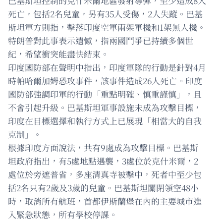
巴基斯坦控制的克什米爾地區發射導彈，至少造成8人
死亡，包括2名兒童，另有35人受傷，2人失蹤。巴基
斯坦軍方則指，擊落印度空軍兩架軍機和1架無人機。
特朗普對此事表示遺憾，指兩國鬥爭已持續多個世
紀，希望衝突能盡快結束。
印度國防部在聲明中指出，印度軍隊的行動是針對4月
時帕哈爾加姆恐攻事件，該事件造成26人死亡。印度
國防部強調印軍的行動「重點明確、慎重謹慎」，且
不會引起升級。巴基斯坦軍事設施未成為攻擊目標，
印度在目標選擇和執行方式上已展現「相當大的自我
克制」。
根據印度方面說法，共有9處成為攻擊目標。巴基斯
坦政府指出，有5處地點遇襲，3處位於克什米爾，2
處位於旁遮普省，多座清真寺被擊中，死者中至少包
括2名只有2歲及3歲的兒童。巴基斯坦關閉領空48小
時，取消所有航班，首都伊斯蘭堡在內的主要城市進
入緊急狀態，所有學校停課。