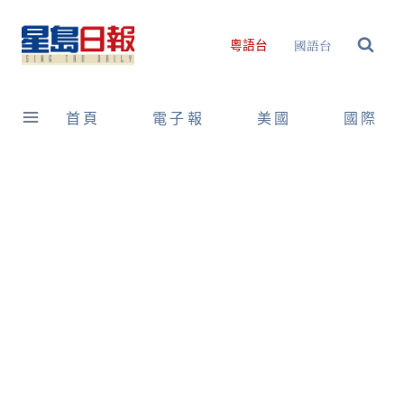
Skip
to
國語台
粵語台
content
首頁
電子報
美國
國際