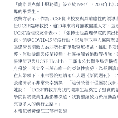
「簡諾貝克傑出服務獎」設立於1984年，2003年以U
導的畢業生。
頒獎方表示，作為UCSF傑出校友與具前瞻性的領
任UCSF臨床教授，逾20年來培育無數醫護人才，
UCSF護理校友會表示：「張博士是護理學院的傑出
距、領導COVID-19防疫行動，以及爭取華人醫院
張建清長期致力為弱勢社群爭取醫療權益，推動多項
導、流動檢測與疫苗接種、社區接觸者追蹤等措施，
張建清更與UCSF Health、三藩市公共衛生
府撥款，設立全三藩市唯一的亞急性病房，為長期護
在其帶領下，東華醫院連續兩年入選《新聞週刊》（N
張建清表示非常榮幸獲獎，「這份榮譽不僅屬於我個
她說：「UCSF的教育為我的職業生涯奠定了堅實的
學院對我職業生涯影響深遠，我將繼續致力於推動護
亮更多人的前行之路。」
本報記者黃偉江三藩市報道