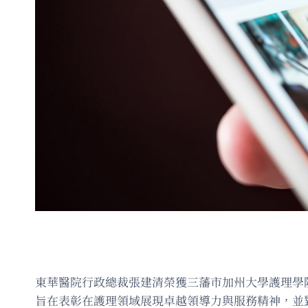
東華醫院行政總裁張建清榮獲三藩市加州大學護理學院校友會頒發2
旨在表彰在護理領域展現卓越領導力與服務精神，並