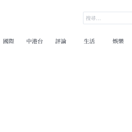
搜
尋
關
鍵
國際
中港台
評論
生活
娛樂
字: