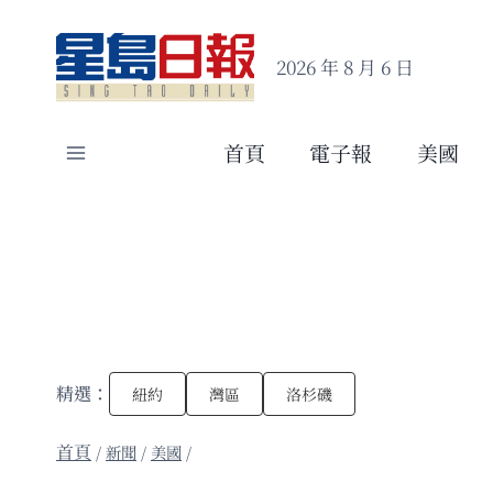
Skip
to
2026 年 8 月 6 日
content
首頁
電子報
美國
精選：
紐約
灣區
洛杉磯
/
新聞
/
美國
/