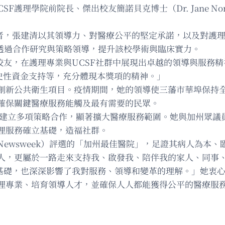
CSF護理學院前院長、傑出校友簡諾貝克博士（Dr. Jane 
導者，張建清以其領導力、對醫療公平的堅定承諾，以及對護
並透過合作研究與策略領導，提升該校學術與臨床實力。
校友，在護理專業與UCSF社群中展現出卓越的領導與服務
歷史性資金支持等，充分體現本獎項的精神。」
創新公共衛生項目。疫情期間，她的領導使三藩市華埠保持
確保關鍵醫療服務能觸及最有需要的民眾。
局等機構建立多項策略合作，顯著擴大醫療服務範圍。她與加州眾
理服務確立基礎，造福社群。
ewsweek）評選的「加州最佳醫院」，足證其病人為本、
人，更屬於一路走來支持我、啟發我、陪伴我的家人、同事
基礎，也深深影響了我對服務、領導和變革的理解。」她衷心感
理專業、培育領導人才，並確保人人都能獲得公平的醫療服