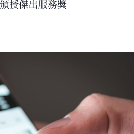
校頒授傑出服務獎