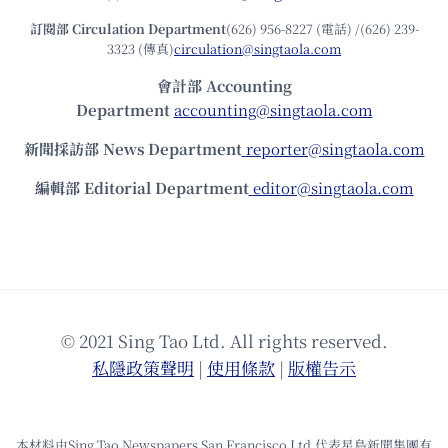
訂閱部 Circulation Department
(626) 956-8227 (電話) /(626) 239-
3323 (傳真)
circulation@singtaola.com
會計部 Accounting
Department
accounting@singtaola.com
新聞採訪部 News Department
reporter@singtaola.com
編輯部 Editorial Department
editor@singtaola.com
© 2021 Sing Tao Ltd. All rights reserved.
私隱政策聲明
|
使⽤條款
|
版權告⽰
本材料由Sing Tao Newspapers San Francisco Ltd.代表星島新聞集團有