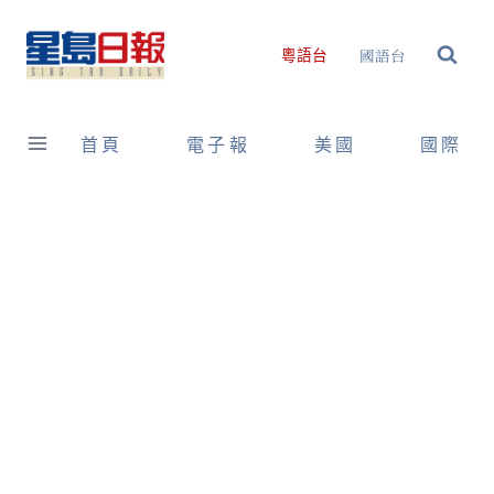
Skip
to
國語台
粵語台
content
首頁
電子報
美國
國際