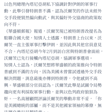
以色列總理內塔尼亞胡私下協調針對伊朗的軍事行
動，此舉引發特朗普不滿，認為沃爾茨的作法未經外
交手段便貿然偏向動武，與其偏好外交協商的政策取
向不符。
《華盛頓郵報》報道，沃爾茨現已被特朗普改提名為
駐聯合國大使，知情人士透露，特朗普上台以來，沃
爾茨一直主張軍事打擊伊朗，並因此與其他官員意見
不合。內塔尼亞胡今年2月到訪白宮與特朗普會面前，
沃爾茨已先行接觸內塔尼亞胡，協調軍事選項。
知情人士認為，沃爾茨想將華盛頓的政策推向令特朗
普感到不滿的方向，因為美國未曾嘗試透過外交手段
解決問題，消息最後亦傳到特朗普，令他感到不高
興。華盛頓部分官員認為，沃爾茨此舉是試圖令局勢
趨向更有利採取軍事行動，並與以色列政府狼狽為
奸。一名高層顧問評論沃爾茨的舉動非常不妥，「你
是美國總統的部屬，而不是其他國家領袖的幕僚，無
法擅自進行另類協商。」