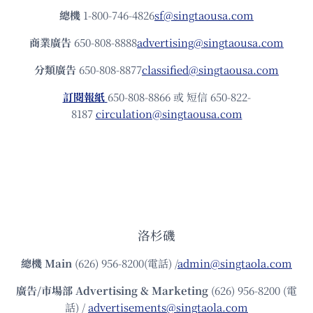
總機
1-800-746-4826
sf@singtaousa.com
商業廣告
650-808-8888
advertising@singtaousa.com
分類廣告
650-808-8877
classified@singtaousa.com
訂閱報紙
650-808-8866 或 短信 650-822-
8187
circulation@singtaousa.com
洛杉磯
總機
Main
(626) 956-8200(電話) /
admin@singtaola.com
廣告/市場部
Advertising & Marketing
(626) 956-8200 (電
話) /
advertisements@singtaola.com