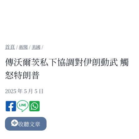
/
新聞
/
美國
/
傳沃爾茨私下協調對伊朗動武 觸
怒特朗普
2025 年 5 月 5 日
收聽文章