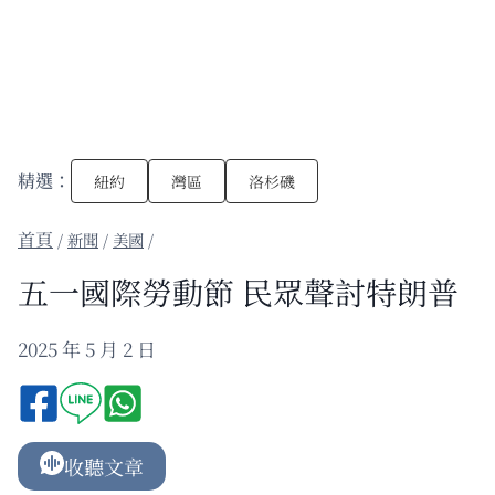
精選：
紐約
灣區
洛杉磯
/
新聞
/
美國
/
五一國際勞動節 民眾聲討特朗普
2025 年 5 月 2 日
收聽文章