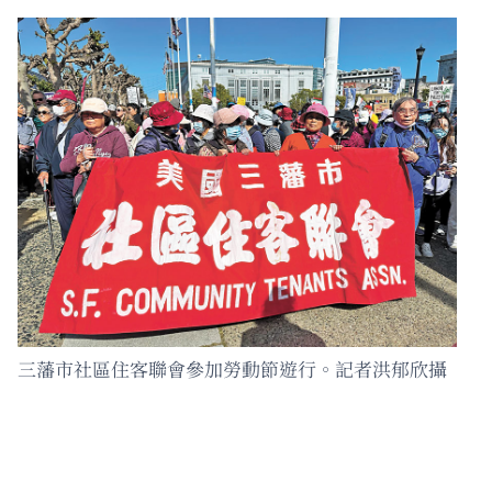
三藩市社區住客聯會參加勞動節遊行。記者洪郁欣攝