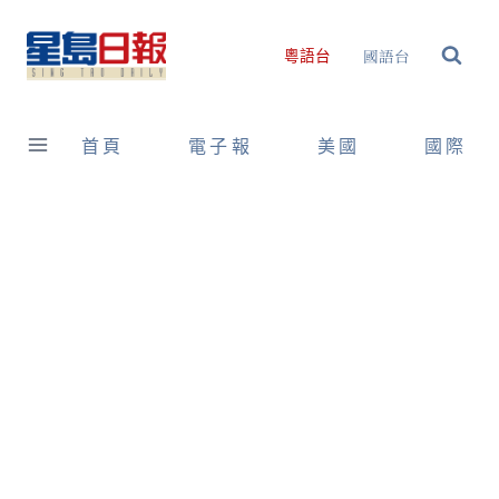
Skip
to
國語台
粵語台
content
首頁
電子報
美國
國際