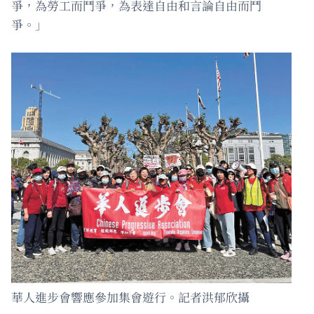
爭，為勞工而鬥爭，為表達自由和言論自由而鬥
爭。」
華人進步會響應參加集會遊行。記者洪郁欣攝