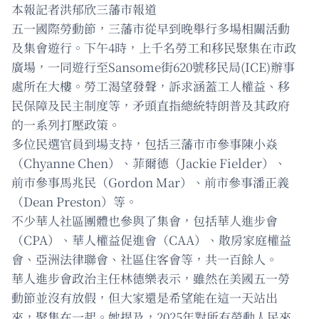
本報記者洪郁欣三藩市報道
五一國際勞動節，三藩市從早到晚舉行多場相關活動
及集會遊行。下午4時，上千名勞工和移民聚集在市政
廣場，一同遊行至Sansome街620號移民局(ICE)辦事
處所在大樓。勞工渴望發聲，訴求涵蓋工人權益、移
民保障及民主制度等，矛頭直指總統特朗普及其政府
的一系列打壓政策。
多位民選官員到場支持，包括三藩市市參事陳小焱
（Chyanne Chen）、菲爾德（Jackie Fielder）、
前市參事馬兆民（Gordon Mar）、前市參事潘正義
（Dean Preston）等。
不少華人社區團體也參與了集會，包括華人進步會
（CPA）、華人權益促進會（CAA）、散房家庭權益
會、亞洲法律聯會、社區住客會等，共一百餘人。
華人進步會政治主任林德樂表示，雖然在美國五一勞
動節並沒有放假，但大家還是希望能在這一天站出
來，聚集在一起。她提及，2025年對所有勞動人民來