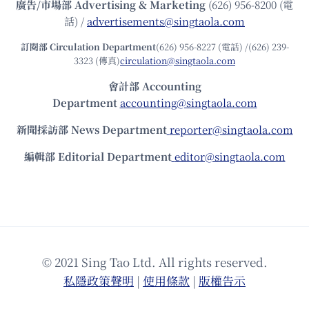
廣告/市場部
Advertising & Marketing
(626) 956-8200 (電
話) /
advertisements@singtaola.com
訂閱部 Circulation Department
(626) 956-8227 (電話) /(626) 239-
3323 (傳真)
circulation@singtaola.com
會計部 Accounting
Department
accounting@singtaola.com
新聞採訪部 News Department
reporter@singtaola.com
編輯部 Editorial Department
editor@singtaola.com
© 2021 Sing Tao Ltd. All rights reserved.
私隱政策聲明
|
使⽤條款
|
版權告⽰