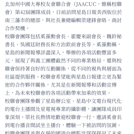
北加州中國大專校友會聯合會（JAACUC，簡稱校聯
會）第42屆團隊成員，日前訪問星島日報美西版位於
南三藩市的總部，與社長兼總編輯梁建鋒會晤，商討
合作契機。
校聯會團隊包括奚藻勳會長、霍慶來副會長、魏鈴秘
書長、吳國廷財務長和方治欽前會長等。奚藻勳稱，
星島的新聞報導詳盡深入，舉辦的各項活動豐富多
元，展現了與義工團體截然不同的專業格局，還與校
聯會保持著良好的互動關係，從不同的視角與層面為
社區提供服務。校聯會希望能與星島日報建立更為緊
密的合作夥伴關係，尤其是在新聞報導和活動宣傳
上，為未來校聯會的各項活動帶來加乘的效果。
校聯會團隊參觀了星島辦公室、星島中文電台現代化
的電台主播間及星電視專業的攝影棚，讓團隊成員印
象深刻。梁社長熱情地歡迎校聯會一行，邀請奚會長
到電台播音間試坐主播台，體驗一下被訪問的氛圍。
校聯會團隊並與在場的國語台總監沈琛琛探討了未來