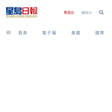
Skip
to
國語台
粵語台
content
首頁
電子報
美國
國際