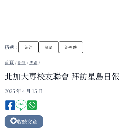
精選：
紐約
灣區
洛杉磯
/
新聞
/
美國
/
北加大專校友聯會 拜訪星島日報
2025 年 4 月 15 日
收聽文章