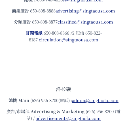
商業廣告
650-808-8888
advertising@singtaousa.com
分類廣告
650-808-8877
classified@singtaousa.com
訂閱報紙
650-808-8866 或 短信 650-822-
8187
circulation@singtaousa.com
洛杉磯
總機
Main
(626) 956-8200(電話) /
admin@singtaola.com
廣告/市場部
Advertising & Marketing
(626) 956-8200 (電
話) /
advertisements@singtaola.com