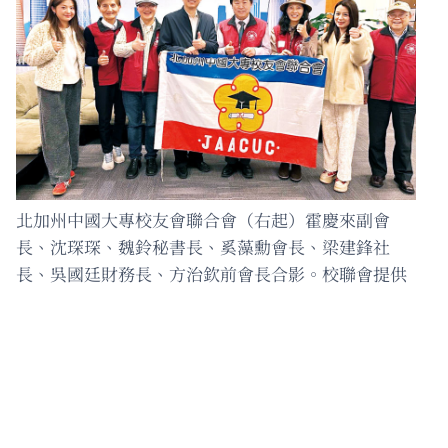
北加州中國大專校友會聯合會（右起）霍慶來副會
長、沈琛琛、魏鈴秘書長、奚藻勳會長、梁建鋒社
長、吳國廷財務長、方治欽前會長合影。校聯會提供